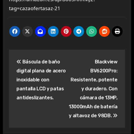
tag=cazaofertasaz-21
Navegación
Báscula de baño
Blackview
de
digital plana de acero
BV6200Pro:
entradas
inoxidable con
Resistente, potente
pantalla LCD y patas
y duradero. Con
antideslizantes.
cámara de 13MP,
13000mAh de batería
y altavoz de 98DB.