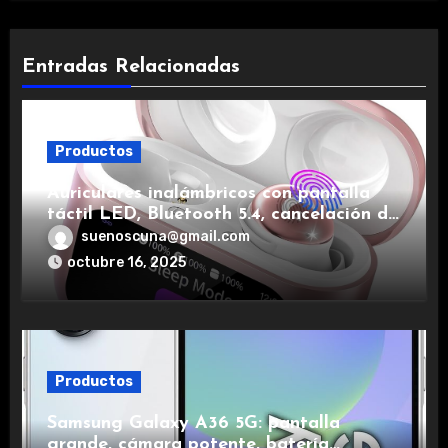
Entradas Relacionadas
Productos
Auriculares inalámbricos con pantalla
táctil LED, Bluetooth 5.4, cancelación de
ruido, impermeables y de larga duración.
suenoscuna@gmail.com
octubre 16, 2025
Productos
Samsung Galaxy A36 5G: pantalla
grande, cámara potente, batería