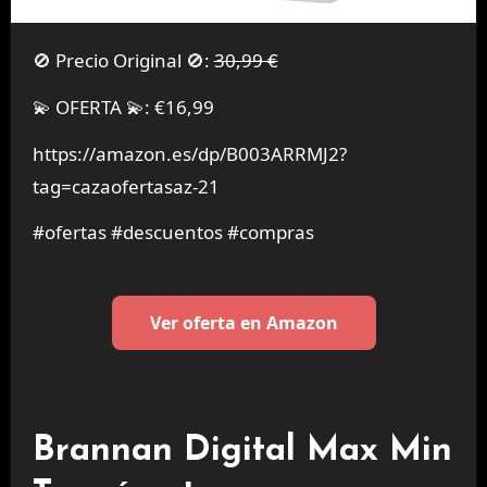
🚫 Precio Original 🚫:
30,99 €
💫 OFERTA 💫: €16,99
https://amazon.es/dp/B003ARRMJ2?
tag=cazaofertasaz-21
#ofertas #descuentos #compras
Ver oferta en Amazon
Brannan Digital Max Min