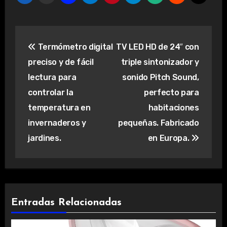
Navegación
Termómetro digital
TV LED HD de 24″ con
de
preciso y de fácil
triple sintonizador y
entradas
lectura para
sonido Pitch Sound,
controlar la
perfecto para
temperatura en
habitaciones
invernaderos y
pequeñas. Fabricado
jardines.
en Europa.
Entradas Relacionadas