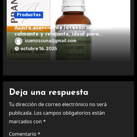
Productos
Aceite esencial de lavanda orgánico,
calmante y relajante, ideal para
aromaterapia.
suenoscuna@gmail.com
octubre 16, 2025
Deja una respuesta
Tu dirección de correo electrónico no será
publicada.
Los campos obligatorios están
marcados con
*
Comentario
*