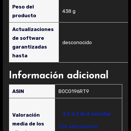
Peso del
‎438 g
producto
Actualizaciones
de software
‎desconocido
garantizadas
hasta
Información adicional
ASIN
B0CG196RT9
4,2
4,2 de 5 estrellas
Valoración
media de los
226 valoraciones