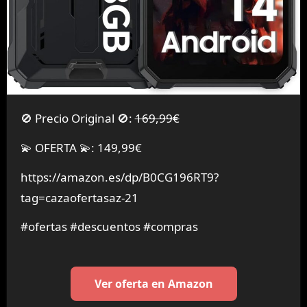
🚫 Precio Original 🚫:
169,99€
💫 OFERTA 💫: 149,99€
https://amazon.es/dp/B0CG196RT9?
tag=cazaofertasaz-21
#ofertas #descuentos #compras
Ver oferta en Amazon