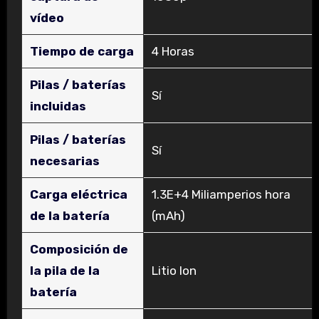
vídeo
Tiempo de carga
‎4 Horas
Pilas / baterías
‎Sí
incluidas
Pilas / baterías
‎Sí
necesarias
Carga eléctrica
‎1.3E+4 Miliamperios hora
de la batería
(mAh)
Composición de
la pila de la
‎Litio Ion
batería