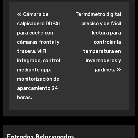
Navegación
Cámara de
Termómetro digital
de
salpicadero DDPAI
preciso y de fácil
entradas
para coche con
lectura para
cámaras frontal y
controlar la
trasera, WiFi
temperatura en
integrado, control
invernaderos y
mediante app,
jardines.
monitorización de
aparcamiento 24
horas.
Entradas Relacionadas