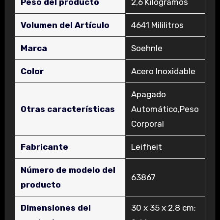
Peso del producto
‎2,6 Kilogramos
Volumen del Artículo
‎4641 Mililitros
Marca
‎Soehnle
Color
‎Acero Inoxidable
‎Apagado
Otras características
Automático,Peso
Corporal
Fabricante
‎Leifheit
Número de modelo del
‎63867
producto
Dimensiones del
‎30 x 35 x 2,8 cm;