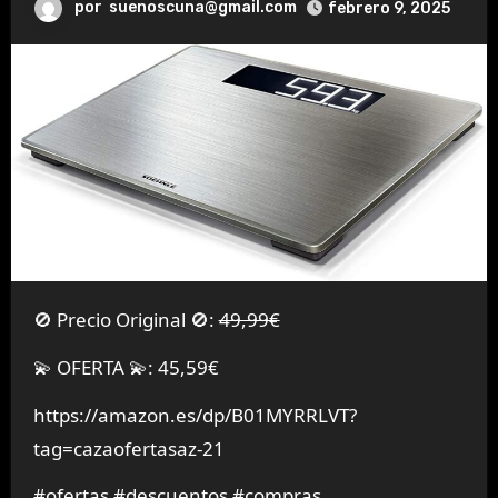
por
suenoscuna@gmail.com
febrero 9, 2025
🚫 Precio Original 🚫:
49,99€
💫 OFERTA 💫: 45,59€
https://amazon.es/dp/B01MYRRLVT?
tag=cazaofertasaz-21
#ofertas #descuentos #compras