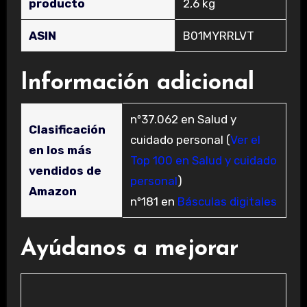
producto
2,6 kg
ASIN
‎B01MYRRLVT
Información adicional
nº37.062 en Salud y
Clasificación
cuidado personal (
Ver el
en los más
Top 100 en Salud y cuidado
vendidos de
personal
)
Amazon
nº181 en
Básculas digitales
Ayúdanos a mejorar