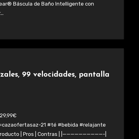
ear® Báscula de Baño Intelligente con
r…
zales, 99 velocidades, pantalla
azaofertasaz-21 #té #bebida #relajante
producto | Pros | Contras | |——————————-|