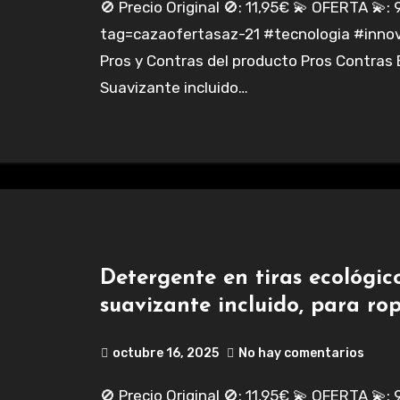
🚫 Precio Original 🚫: 11,95€ 💫 OFERTA 💫: 9,95€ https://amazon.es/dp/B09QH7SV2C?
tag=cazaofertasaz-21 #tecnologia #innov
Pros y Contras del producto Pros Contras
Suavizante incluido…
Detergente en tiras ecológic
suavizante incluido, para rop
octubre 16, 2025
No hay comentarios
🚫 Precio Original 🚫: 11,95€ 💫 OFERTA 💫: 9,95€ https://amazon.es/dp/B09QH7SV2C?