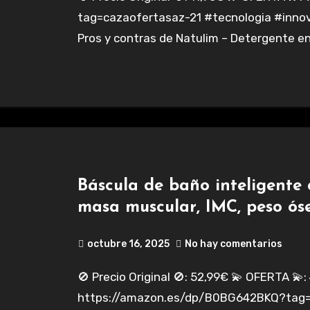
tag=cazaofertasaz-21 #tecnologia #innov
Pros y contras de Natulim – Detergente e
Báscula de baño inteligente 
masa muscular, IMC, peso ós
octubre 16, 2025
No hay comentarios
🚫 Precio Original 🚫: 52,99€ 💫 OFERTA 💫: 45,99€
https://amazon.es/dp/B0BG642BKQ?tag=c