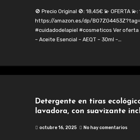
🚫 Precio Original 🚫: 18,45€ 💫 OFERTA 💫: 14,39€
https://amazon.es/dp/B07ZG4453Z?tag=c
#cuidadodelapiel #cosmeticos Ver ofert
– Aceite Esencial – AEQT – 30ml –…
Detergente en tiras ecológic
lavadora, con suavizante inc
octubre 16, 2025
No hay comentarios