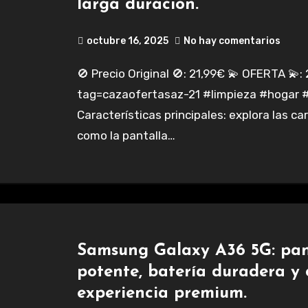
larga duración.
octubre 16, 2025
No hay comentarios
🚫 Precio Original 🚫: 21,99€ 💫 OFERTA 💫: 20,89€ https://amazon.es/dp/B0FFLZLMPL?
tag=cazaofertasaz-21 #limpieza #hogar #
Características principales: explora las c
como la pantalla…
Samsung Galaxy A36 5G: pan
potente, batería duradera y
experiencia premium.