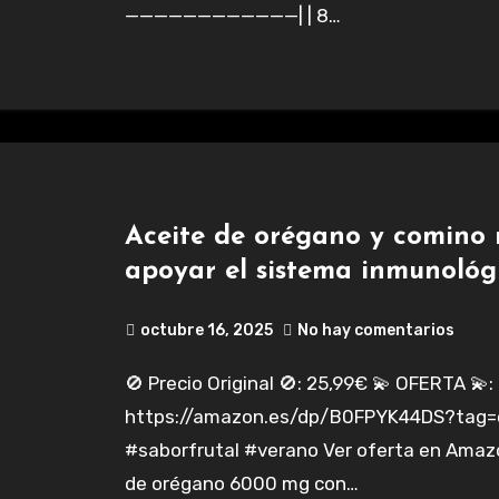
————————————| | 8…
Aceite de orégano y comino 
apoyar el sistema inmunológ
octubre 16, 2025
No hay comentarios
🚫 Precio Original 🚫: 25,99€ 💫 OFERTA 💫: 24,99€
https://amazon.es/dp/B0FPYK44DS?tag=c
#saborfrutal #verano Ver oferta en Amazo
de orégano 6000 mg con…