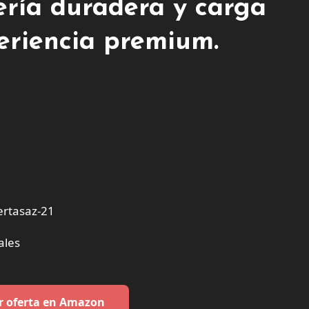
ería duradera y carga
eriencia premium.
rtasaz-21
ales
r oferta en Amazon