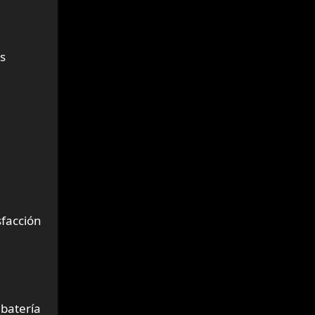
s
sfacción
 batería