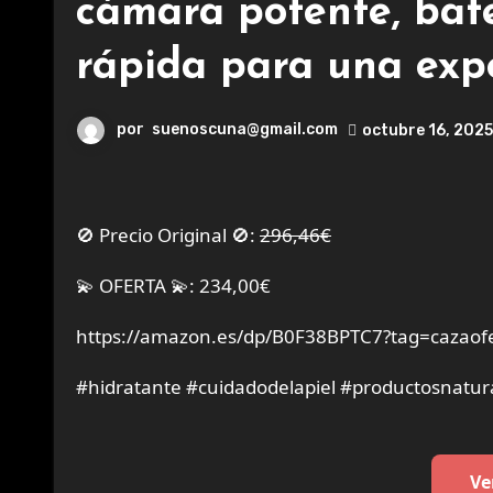
cámara potente, bat
rápida para una exp
por
suenoscuna@gmail.com
octubre 16, 2025
🚫 Precio Original 🚫:
296,46€
💫 OFERTA 💫: 234,00€
https://amazon.es/dp/B0F38BPTC7?tag=cazaofe
#hidratante #cuidadodelapiel #productosnatur
Ve