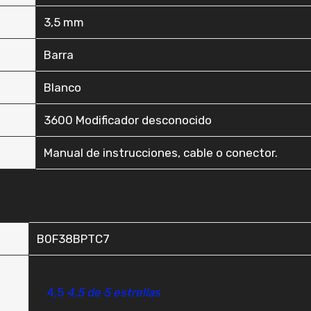
‎3,5 mm
‎Barra
‎Blanco
‎3600 Modificador desconocido
‎Manual de instrucciones, cable o conector.
B0F38BPTC7
4,5
4,5 de 5 estrellas