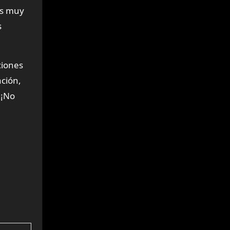
os muy
s
ciones
ción,
 ¡No