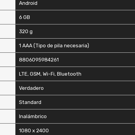
‎Android
‎6 GB
‎320 g
‎1 AAA (Tipo de pila necesaria)
‎8806095984261
‎LTE, GSM, Wi-Fi, Bluetooth
‎Verdadero
‎Standard
‎Inalámbrico
‎1080 x 2400