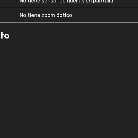
No tiene sensor de huellas en pantalla
No tiene zoom óptico
cto