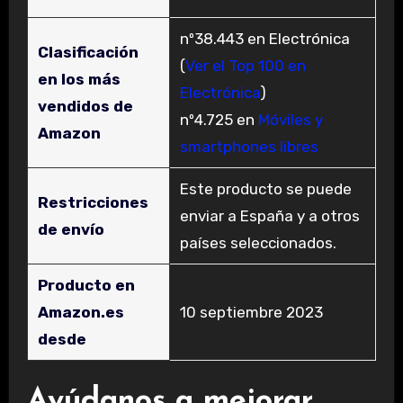
nº38.443 en Electrónica
Clasificación
(
Ver el Top 100 en
en los más
Electrónica
)
vendidos de
nº4.725 en
Móviles y
Amazon
smartphones libres
Este producto se puede
Restricciones
enviar a España y a otros
de envío
países seleccionados.
Producto en
Amazon.es
10 septiembre 2023
desde
Ayúdanos a mejorar