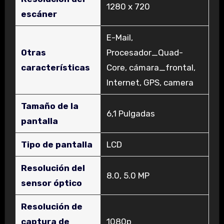
‎1280 x 720
escáner
‎E-Mail,
Otras
Procesador_Quad-
características
Core, cámara_frontal,
Internet, GPS, camera
Tamaño de la
‎6,1 Pulgadas
pantalla
Tipo de pantalla
‎LCD
Resolución del
‎8.0, 5.0 MP
sensor óptico
Resolución de
captura de
‎1080p