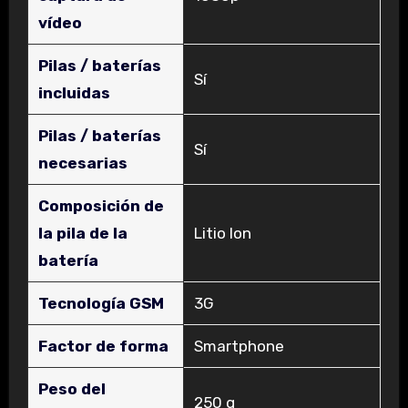
vídeo
Pilas / baterías
‎Sí
incluidas
Pilas / baterías
‎Sí
necesarias
Composición de
la pila de la
‎Litio Ion
batería
Tecnología GSM
‎3G
Factor de forma
‎Smartphone
Peso del
‎250 g