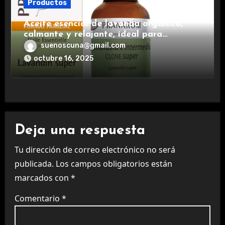
Productos
Aceite esencial de lavanda orgánico,
calmante y relajante, ideal para
aromaterapia.
suenoscuna@gmail.com
octubre 16, 2025
Deja una respuesta
Tu dirección de correo electrónico no será
publicada.
Los campos obligatorios están
marcados con
*
Comentario
*