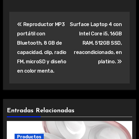
Navegación
Reproductor MP3
Surface Laptop 4 con
de
portátil con
Intel Core i5, 16GB
entradas
Bluetooth, 8 GB de
RAM, 512GB SSD,
capacidad, clip, radio
reacondicionado, en
FM, microSD y diseño
platino.
en color menta.
Entradas Relacionadas
Productos