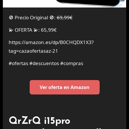
🚫 Precio Original 🚫:
69,99€
💫 OFERTA 💫: 65,99€
https://amazon.es/dp/B0CHQDX1X3?
tag=cazaofertasaz-21
#ofertas #descuentos #compras
Ver oferta en Amazon
QrZrQ i15pro