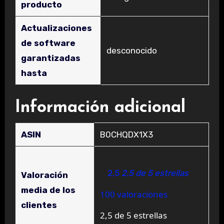
producto
Actualizaciones
de software
‎desconocido
garantizadas
hasta
Información adicional
ASIN
B0CHQDX1X3
2,5
2,5 de 5 estrellas
Valoración
media de los
100 valoraciones
clientes
2,5 de 5 estrellas