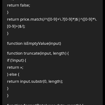
return false;
}
return price.match(/^([0-9]+\.?[0-9]*)$|^([0-9]*\.
[0-9]+)$/);
}
function isEmptyValue(input)
function truncate(input, length) {
if (!input) {
return »;
} else {
return input.substr(0, length);
}
}