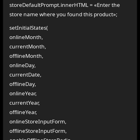
storeDefaultPrompt.innerHTML = «Enter the
store name where you found this product»;
setInitialStates(
onlineMonth,
currentMonth,
offlineMonth,
onlineDay,
currentDate,
offlineDay,
onlineYear,
currentYear,
offlineYear,
onlineStoreInputForm,
offlineStoreInputForm,