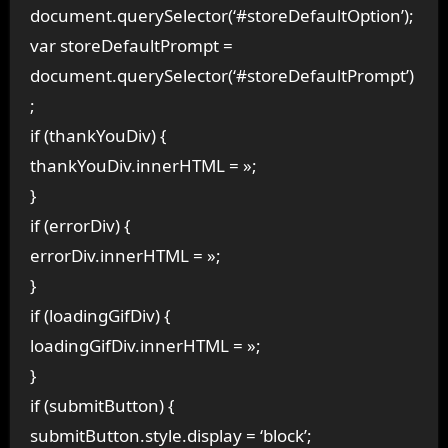
document.querySelector(‘#storeDefaultOption’);
var storeDefaultPrompt =
document.querySelector(‘#storeDefaultPrompt’)
;
if (thankYouDiv) {
thankYouDiv.innerHTML = »;
}
if (errorDiv) {
errorDiv.innerHTML = »;
}
if (loadingGifDiv) {
loadingGifDiv.innerHTML = »;
}
if (submitButton) {
submitButton.style.display = ‘block’;