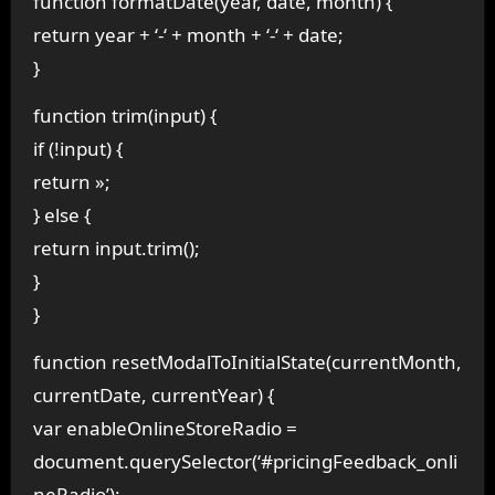
function formatDate(year, date, month) {
return year + ‘-‘ + month + ‘-‘ + date;
}
function trim(input) {
if (!input) {
return »;
} else {
return input.trim();
}
}
function resetModalToInitialState(currentMonth,
currentDate, currentYear) {
var enableOnlineStoreRadio =
document.querySelector(‘#pricingFeedback_onli
neRadio’);