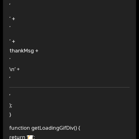
‘
‘ +
‘
‘ +
thankMsg +
‘
\n’ +
‘
‘
);
}
function getLoadingGifDiv() {
return ‘
‘;