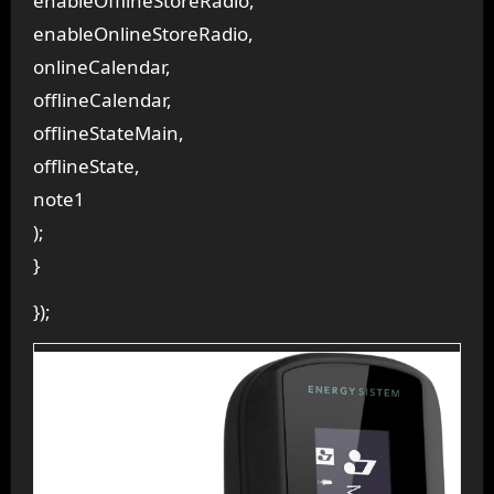
enableOfflineStoreRadio,
enableOnlineStoreRadio,
onlineCalendar,
offlineCalendar,
offlineStateMain,
offlineState,
note1
);
}
});