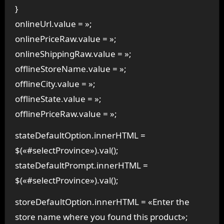
}
onlineUrl.value = »;
onlinePriceRaw.value = »;
onlineShippingRaw.value = »;
offlineStoreName.value = »;
offlineCity.value = »;
offlineState.value = »;
offlinePriceRaw.value = »;
stateDefaultOption.innerHTML =
$(«#selectProvince»).val();
stateDefaultPrompt.innerHTML =
$(«#selectProvince»).val();
storeDefaultOption.innerHTML = «Enter the
store name where you found this product»;