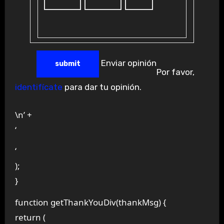
Enviar opinión
Por favor,
identifícate
para dar tu opinión.
\n’ +
‘
‘
);
}
function getThankYouDiv(thankMsg) {
return (