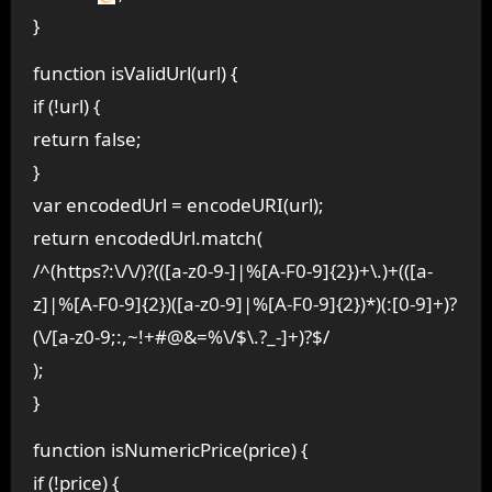
}
function isValidUrl(url) {
if (!url) {
return false;
}
var encodedUrl = encodeURI(url);
return encodedUrl.match(
/^(https?:\/\/)?(([a-z0-9-]|%[A-F0-9]{2})+\.)+(([a-
z]|%[A-F0-9]{2})([a-z0-9]|%[A-F0-9]{2})*)(:[0-9]+)?
(\/[a-z0-9;:,~!+#@&=%\/$\.?_-]+)?$/
);
}
function isNumericPrice(price) {
if (!price) {