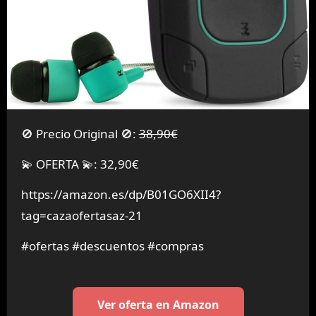
🚫 Precio Original 🚫:
38,90€
💫 OFERTA 💫: 32,90€
https://amazon.es/dp/B01GO6XII4?
tag=cazaofertasaz-21
#ofertas #descuentos #compras
Ver oferta en Amazon