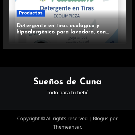
Productos
Detergente en tiras ecológico y
hipoalergénico para lavadora, con
suavizante incluido y fragancia de
lavanda.
Sueños de Cuna
Todo para tu bebé
Copyright © All rights reserved
|
Blogus
por
Themeansar
.