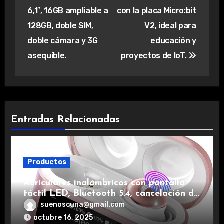
6,1″, 16GB ampliable a
con la placa Micro:bit
128GB, doble SIM,
V2, ideal para
doble cámara y 3G
educación y
asequible.
proyectos de IoT.
Entradas Relacionadas
Productos
Auriculares inalámbricos con pantalla
táctil LED, Bluetooth 5.4, cancelación de
ruido, impermeables y de larga duración.
suenoscuna@gmail.com
octubre 16, 2025