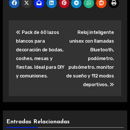
Navegación
Pack de 60 lazos
Reloj inteligente
de
blancos para
unisex con llamadas
entradas
decoración de bodas,
Bluetooth,
coches, mesas y
podómetro,
fiestas. Ideal para DIY
pulsómetro, monitor
y comuniones.
de sueño y 112 modos
deportivos.
Entradas Relacionadas