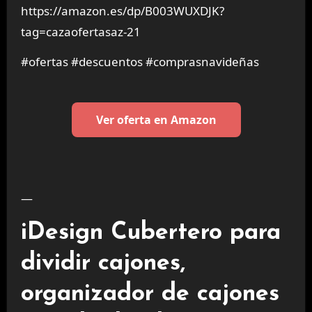
https://amazon.es/dp/B003WUXDJK?
tag=cazaofertasaz-21
#ofertas #descuentos #comprasnavideñas
Ver oferta en Amazon
—
iDesign Cubertero para
dividir cajones,
organizador de cajones