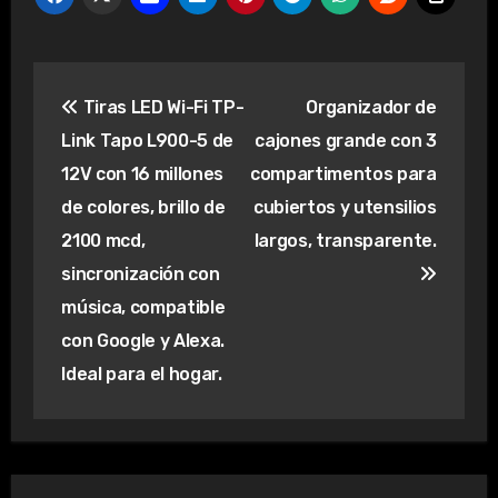
Navegación
Tiras LED Wi-Fi TP-
Organizador de
de
Link Tapo L900-5 de
cajones grande con 3
entradas
12V con 16 millones
compartimentos para
de colores, brillo de
cubiertos y utensilios
2100 mcd,
largos, transparente.
sincronización con
música, compatible
con Google y Alexa.
Ideal para el hogar.