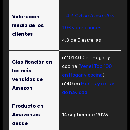
4,3
4,3 de 5 estrellas
Valoración
media de los
103 valoraciones
clientes
4,3 de 5 estrellas
nº101.400 en Hogar y
Clasificación en
cocina (
Ver el Top 100
los más
en Hogar y cocina
)
vendidos de
nº40 en
Moños y cintas
Amazon
de navidad
Producto en
Amazon.es
14 septiembre 2023
desde