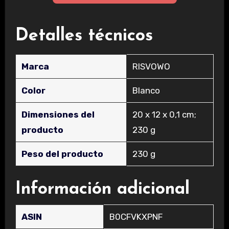
Detalles técnicos
Marca
‎RISVOWO
Color
‎Blanco
Dimensiones del
‎20 x 12 x 0,1 cm;
producto
230 g
Peso del producto
‎230 g
Información adicional
ASIN
B0CFVKXPNF