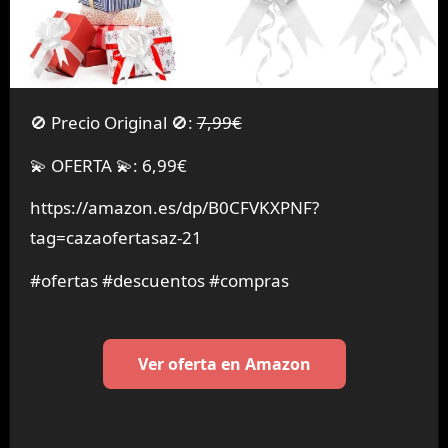
🚫 Precio Original 🚫:
7,99€
💫 OFERTA 💫: 6,99€
https://amazon.es/dp/B0CFVKXPNF?
tag=cazaofertasaz-21
#ofertas #descuentos #compras
Ver oferta en Amazon