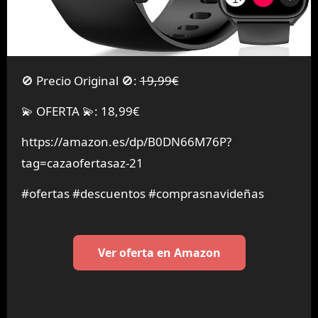
🚫 Precio Original 🚫:
19,99€
💫 OFERTA 💫: 18,99€
https://amazon.es/dp/B0DN66M76P?
tag=cazaofertasaz-21
#ofertas #descuentos #comprasnavideñas
Ver oferta en Amazon