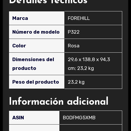
Detalles técnicos
Marca
‎FOREHILL
Número de modelo
‎P322
Color
‎Rosa
Dimensiones del
‎29,6 x 138,8 x 94,3
producto
cm; 23,2 kg
Peso del producto
‎23,2 kg
Información adicional
ASIN
B0DFMG5XMB