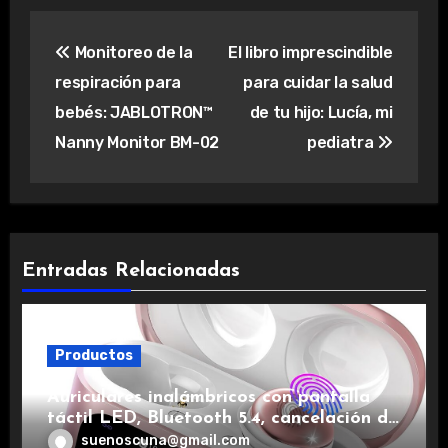
Navegación
Monitoreo de la
El libro imprescindible
de
respiración para
para cuidar la salud
entradas
bebés: JABLOTRON™
de tu hijo: Lucía, mi
Nanny Monitor BM-02
pediatra
Entradas Relacionadas
Productos
Auriculares inalámbricos con pantalla
táctil LED, Bluetooth 5.4, cancelación de
ruido, impermeables y de larga duración.
suenoscuna@gmail.com