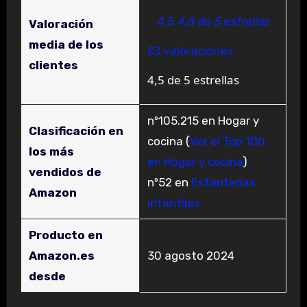
4,5
4,5 de 5 estrellas
Valoración
media de los
83 valoraciones
clientes
4,5 de 5 estrellas
nº105.215 en Hogar y
Clasificación en
cocina (
Ver el Top 100
los más
en Hogar y cocina
)
vendidos de
nº52 en
Estanterías
Amazon
infantiles
Producto en
Amazon.es
30 agosto 2024
desde