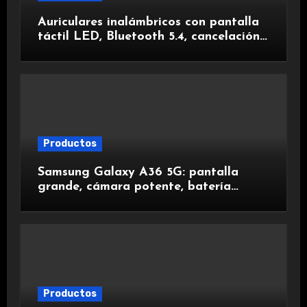
Auriculares inalámbricos con pantalla
táctil LED, Bluetooth 5.4, cancelación
de ruido, impermeables y de larga
duración.
Productos
Samsung Galaxy A36 5G: pantalla
grande, cámara potente, batería
duradera y carga rápida para una
experiencia premium.
Productos