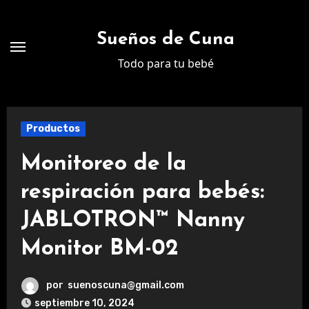
Ir
al
Sueños de Cuna
contenido
Todo para tu bebé
Productos
Monitoreo de la
respiración para bebés:
JABLOTRON™ Nanny
Monitor BM-02
por
suenoscuna@gmail.com
septiembre 10, 2024