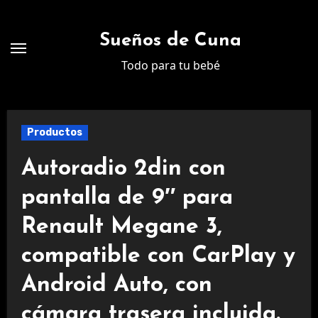
Ir
al
Sueños de Cuna
contenido
Todo para tu bebé
Productos
Autoradio 2din con
pantalla de 9″ para
Renault Megane 3,
compatible con CarPlay y
Android Auto, con
cámara trasera incluida.