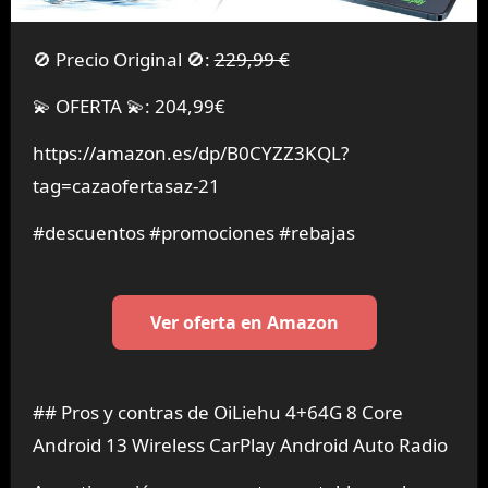
🚫 Precio Original 🚫:
229,99 €
💫 OFERTA 💫: 204,99€
https://amazon.es/dp/B0CYZZ3KQL?
tag=cazaofertasaz-21
#descuentos #promociones #rebajas
Ver oferta en Amazon
## Pros y contras de OiLiehu 4+64G 8 Core
Android 13 Wireless CarPlay Android Auto Radio