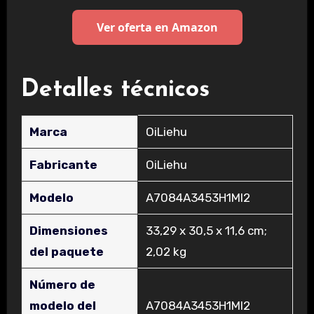
Ver oferta en Amazon
Detalles técnicos
Marca
‎OiLiehu
Fabricante
‎OiLiehu
Modelo
‎A7084A3453H1MI2
Dimensiones
‎33,29 x 30,5 x 11,6 cm;
del paquete
2,02 kg
Número de
modelo del
‎A7084A3453H1MI2