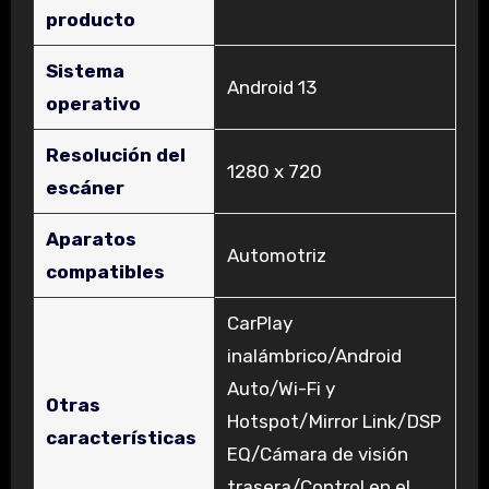
producto
Sistema
‎Android 13
operativo
Resolución del
‎1280 x 720
escáner
Aparatos
‎Automotriz
compatibles
‎CarPlay
inalámbrico/Android
Auto/Wi-Fi y
Otras
Hotspot/Mirror Link/DSP
características
EQ/Cámara de visión
trasera/Control en el