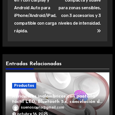
en 1 con Carplay y
compacta y suave
entradas
Android Auto para
para zonas sensibles,
iPhone/Android/iPad,
con 3 accesorios y 3
compatible con carga
niveles de intensidad.
rápida.
Entradas Relacionadas
Productos
Auriculares inalámbricos con pantalla
táctil LED, Bluetooth 5.4, cancelación de
ruido, impermeables y de larga duración.
suenoscuna@gmail.com
octubre 16, 2025