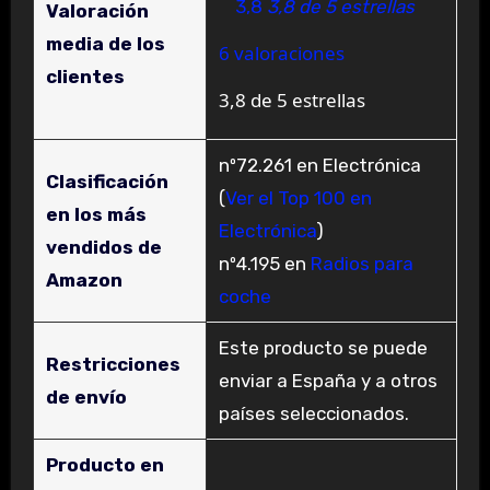
3,8
3,8 de 5 estrellas
Valoración
media de los
6 valoraciones
clientes
3,8 de 5 estrellas
nº72.261 en Electrónica
Clasificación
(
Ver el Top 100 en
en los más
Electrónica
)
vendidos de
nº4.195 en
Radios para
Amazon
coche
Este producto se puede
Restricciones
enviar a España y a otros
de envío
países seleccionados.
Producto en