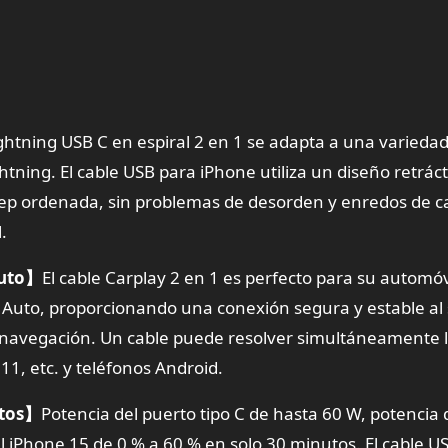
ightning USB C en espiral 2 en 1 se adapta a una varieda
tning. El cable USB para iPhone utiliza un diseño retrácti
eep ordenada, sin problemas de desorden y enredos de c
.
Auto】
El cable Carplay 2 en 1 es perfecto para su automóv
 Auto, proporcionando una conexión segura y estable al
 navegación. Un cable puede resolver simultáneamente 
11, etc. y teléfonos Android.
atos】
Potencia del puerto tipo C de hasta 60 W, potencia 
l iPhone 15 de 0 % a 60 % en solo 30 minutos. El cable U