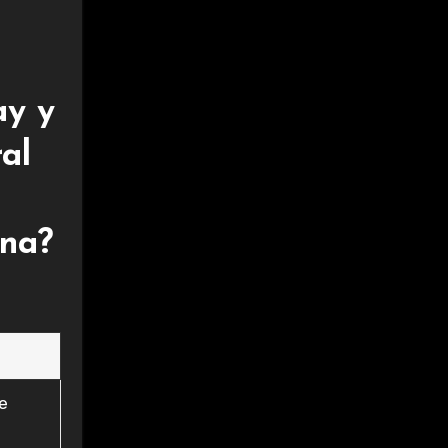
ay y
al
ena?
e