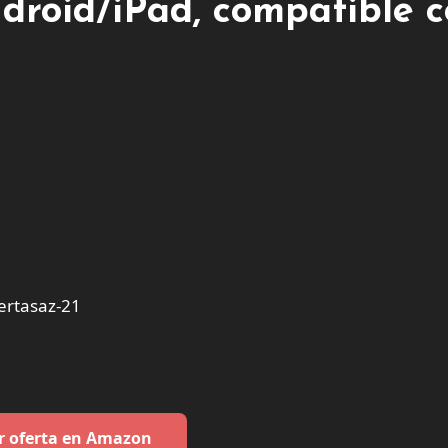
droid/iPad, compatible 
ertasaz-21
r oferta en Amazon