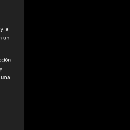
y la
an un
pción
y
s una