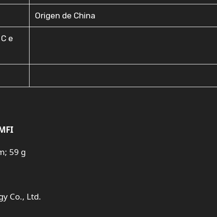
Origen de China
 C e
 MFI
m; 59 g
y Co., Ltd.