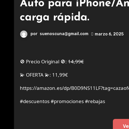
Auto para iPhone/An
carga rápida.
por
suenoscuna@gmail.com
marzo 6, 2025
🚫 Precio Original 🚫:
14,99€
💫 OFERTA 💫: 11,99€
https://amazon.es/dp/B0D9NS11LF?tag=cazaof
#descuentos #promociones #rebajas
Ve