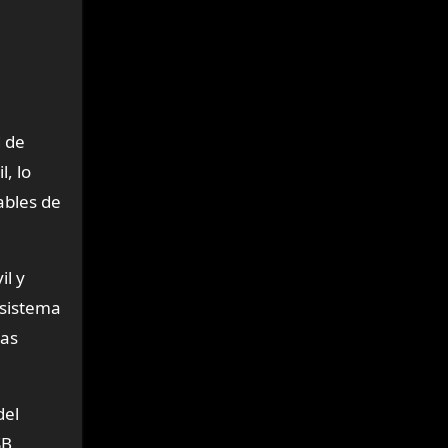
d de
l, lo
ables de
il y
 sistema
las
del
SB