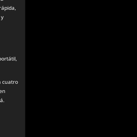
rápida,
 y
rtátil,
a cuatro
uen
á.