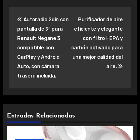
Navegación
Autoradio 2din con
Purificador de aire
de
pantalla de 9″ para
eficiente y elegante
entradas
Renault Megane 3,
con filtro HEPA y
compatible con
carbón activado para
CarPlay y Android
una mejor calidad del
Auto, con cámara
aire.
trasera incluida.
Entradas Relacionadas