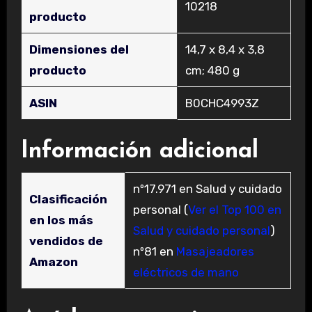
‎10218
producto
Dimensiones del
‎14,7 x 8,4 x 3,8
producto
cm; 480 g
ASIN
‎B0CHC4993Z
Información adicional
nº17.971 en Salud y cuidado
Clasificación
personal (
Ver el Top 100 en
en los más
Salud y cuidado personal
)
vendidos de
nº81 en
Masajeadores
Amazon
eléctricos de mano