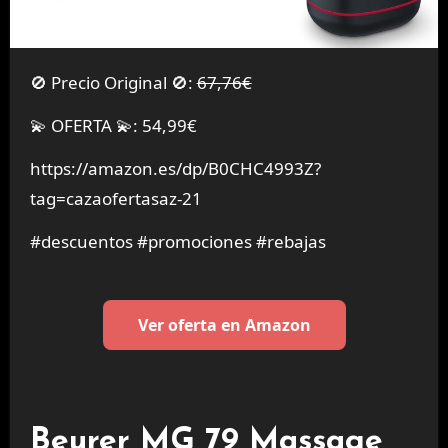
🚫 Precio Original 🚫:
67,76€
💫 OFERTA 💫: 54,99€
https://amazon.es/dp/B0CHC4993Z?
tag=cazaofertasaz-21
#descuentos #promociones #rebajas
Ver oferta en Amazon
Beurer MG 79 Massage