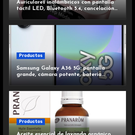
Auriculares inalámbricos con pantalla
táctil LED, Bluetooth 5.4, cancelación
de ruido, impermeables y de larga
duración.
Productos
Samsung Galaxy A36 5G: pantalla
grande, cámara potente, batería
duradera y carga rápida para una
experiencia premium.
Productos
Aceite esencial de lavanda orgánico,