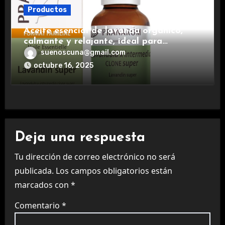
Productos
Aceite esencial de lavanda orgánico,
calmante y relajante, ideal para
aromaterapia.
suenoscuna@gmail.com
octubre 16, 2025
Deja una respuesta
Tu dirección de correo electrónico no será
publicada.
Los campos obligatorios están
marcados con
*
Comentario
*