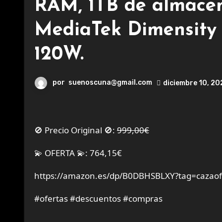
RAM, 1TB de almacen
MediaTek Dimensity 
120W.
por
suenoscuna@gmail.com
diciembre 10, 2
🚫 Precio Original 🚫:
999,00€
💫 OFERTA 💫: 764,15€
https://amazon.es/dp/B0DBHSBLXY?tag=cazaof
#ofertas #descuentos #compras