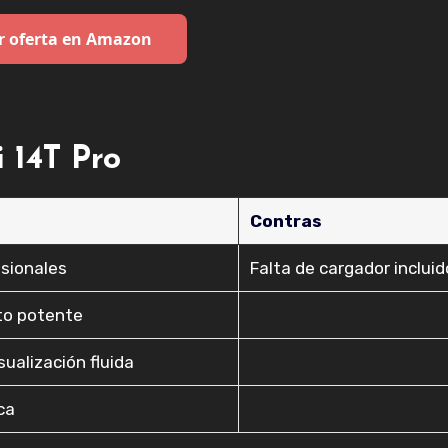
r oferta en Amazon
 14T Pro
Contras
esionales
Falta de cargador incluid
to potente
ualización fluida
ca