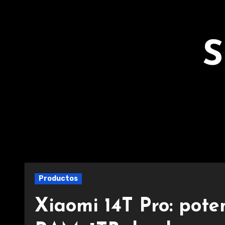
Ir
al
contenido
S
Productos
Xiaomi 14T Pro: pot