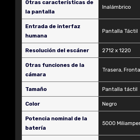
Otras características de
‎Inalámbrico
la pantalla
Entrada de interfaz
‎Pantalla Táctil
humana
Resolución del escáner
‎2712 x 1220
Otras funciones de la
‎Trasera, Fronta
cámara
Tamaño
‎Pantalla táctil
Color
‎Negro
Potencia nominal de la
‎5000 Miliampe
batería