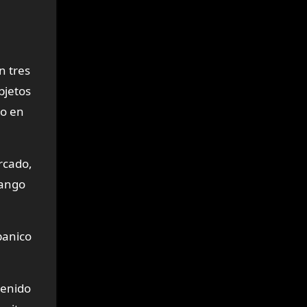
n tres
bjetos
mo en
rcado,
rango
banico
tenido