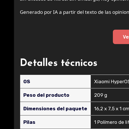
Generado por IA a partir del texto de las opinion
Ve
Detalles técnicos
OS
‎Xiaomi HyperO
Peso del producto
‎209 g
Dimensiones del paquete
‎16,2 x 7,5 x 1 c
Pilas
‎1 Polímero de l