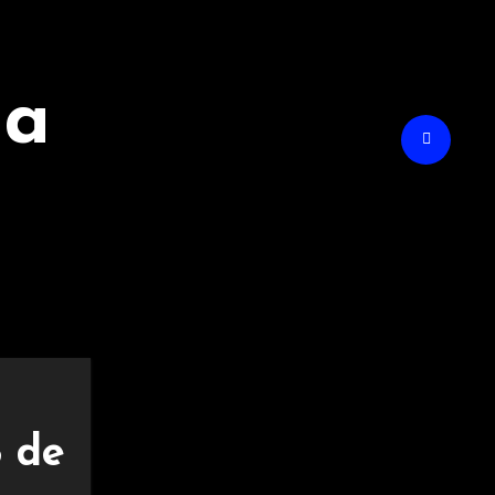
na
B de