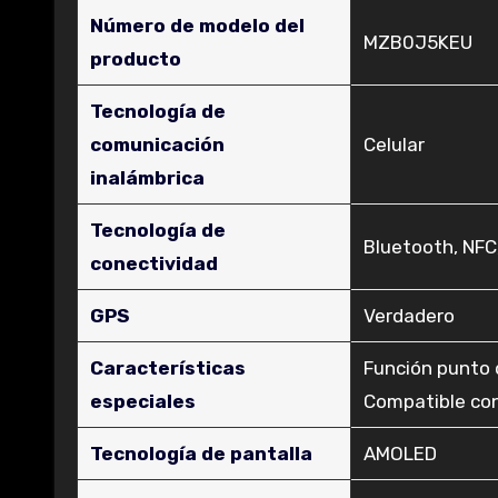
Número de modelo del
‎MZB0J5KEU
producto
Tecnología de
comunicación
‎Celular
inalámbrica
Tecnología de
‎Bluetooth, NFC,
conectividad
GPS
‎Verdadero
Características
‎Función punto 
especiales
Compatible con
Tecnología de pantalla
‎AMOLED