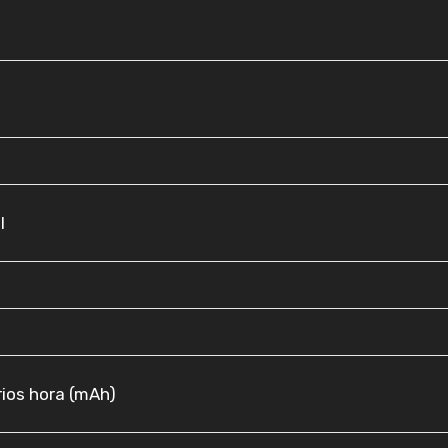
l
rios hora (mAh)