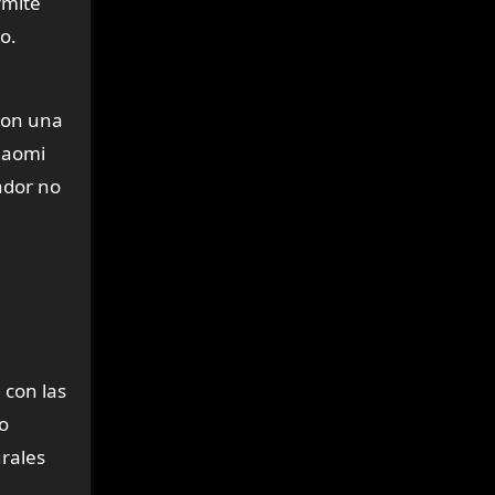
rmite
o.
con una
Xiaomi
ador no
 con las
o
urales