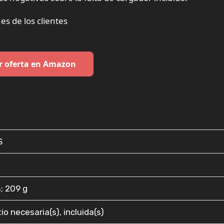
es de los clientes
r oferta en Amazon
S
m; 209 g
itio necesaria(s), incluida(s)