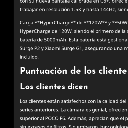
con su nueva pantalla calibrada en C8+, ofreci
trabajar en resolución 1.5K y hasta 144Hz, siend
Carga **HyperCharge** de **120W** y **50W** 
HyperCharge de 120W, siendo el primero de la 
batería de 5000mAh. Esta batería está gestiona
Surge P2 y Xiaomi Surge G1, asegurando una ma
incluido.
Puntuación de los client
Los clientes dicen
Los clientes están satisfechos con la calidad de
series anteriores. La cámara es genial, ofrecie
superior al POCO F6. Además, aprecian que el p
sin excesos de filtros. Sin embargo, hay opinion