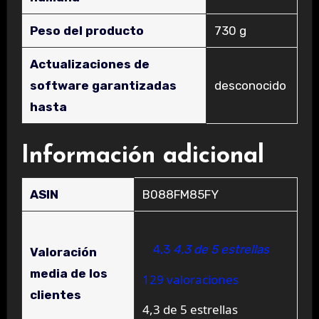
Peso del producto
‎730 g
Actualizaciones de
software garantizadas
‎desconocido
hasta
Información adicional
ASIN
B088FM85FY
4,3
4,3 de 5 estrellas
Valoración
media de los
129 valoraciones
clientes
4,3 de 5 estrellas