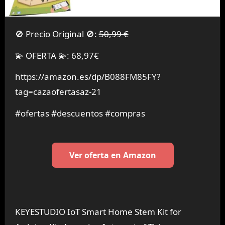
🚫 Precio Original 🚫:
50,99 €
💫 OFERTA 💫: 68,97€
https://amazon.es/dp/B088FM85FY?
tag=cazaofertasaz-21
#ofertas #descuentos #compras
Ver oferta en Amazon
KEYESTUDIO IoT Smart Home Stem Kit for