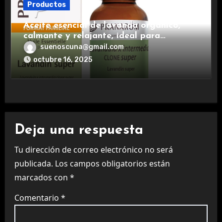
Productos
Aceite esencial de lavanda orgánico,
calmante y relajante, ideal para
aromaterapia.
suenoscuna@gmail.com
octubre 16, 2025
Deja una respuesta
Tu dirección de correo electrónico no será
publicada.
Los campos obligatorios están
marcados con
*
Comentario
*