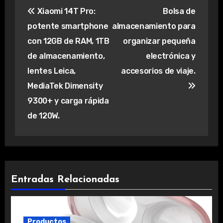
Navegación
Xiaomi 14T Pro:
Bolsa de
de
potente smartphone
almacenamiento para
entradas
con 12GB de RAM, 1TB
organizar pequeña
de almacenamiento,
electrónica y
lentes Leica,
accesorios de viaje.
MediaTek Dimensity
9300+ y carga rápida
de 120W.
Entradas Relacionadas
Productos