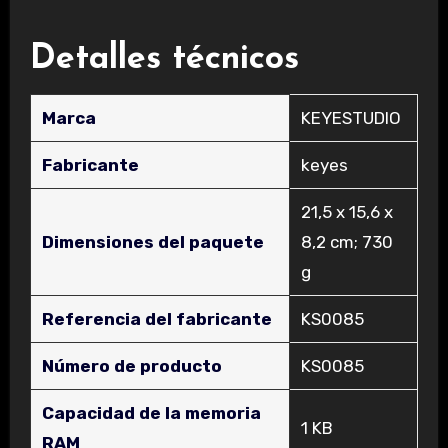
Detalles técnicos
Marca
‎KEYESTUDIO
Fabricante
‎keyes
‎21,5 x 15,6 x
Dimensiones del paquete
8,2 cm; 730
g
Referencia del fabricante
‎KS0085
Número de producto
‎KS0085
Capacidad de la memoria
‎1 KB
RAM