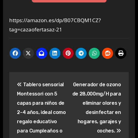
https://amazon.es/dp/B07CBQM1CZ?
tag=cazaofertasaz-21
Navegación
Tablero sensorial
Generador de ozono
de
Montessori con 5
de 28,000mg/H para
entradas
capas para niños de
eliminar olores y
2-4 años, ideal como
desinfectar en
regalo educativo
hogares, garajes y
para Cumpleaños o
coches.