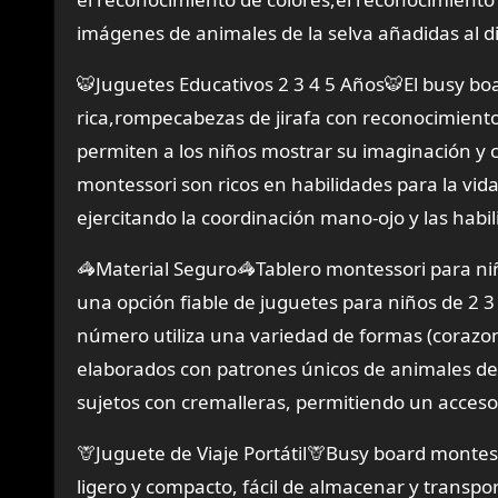
imágenes de animales de la selva añadidas al di
🐯Juguetes Educativos 2 3 4 5 Años🐯El busy boa
rica,rompecabezas de jirafa con reconocimiento 
permiten a los niños mostrar su imaginación y cr
montessori son ricos en habilidades para la vi
ejercitando la coordinación mano-ojo y las habi
🦓Material Seguro🦓Tablero montessori para niño
una opción fiable de juguetes para niños de 2 3 
número utiliza una variedad de formas (corazone
elaborados con patrones únicos de animales de 
sujetos con cremalleras, permitiendo un acceso f
🦒Juguete de Viaje Portátil🦒Busy board monte
ligero y compacto, fácil de almacenar y transpor