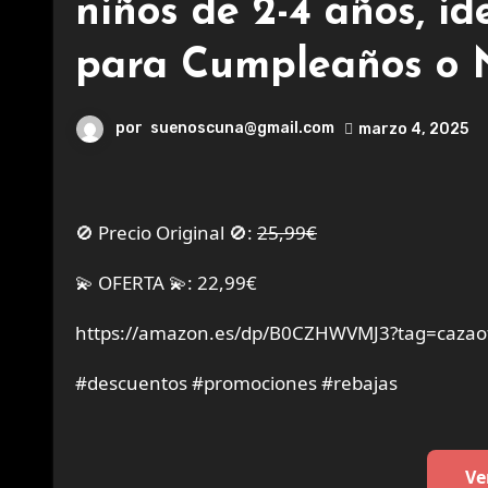
niños de 2-4 años, i
para Cumpleaños o 
por
suenoscuna@gmail.com
marzo 4, 2025
🚫 Precio Original 🚫:
25,99€
💫 OFERTA 💫: 22,99€
https://amazon.es/dp/B0CZHWVMJ3?tag=cazaof
#descuentos #promociones #rebajas
Ve