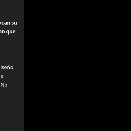
acan su
nan que
diseño
es
 ¡No