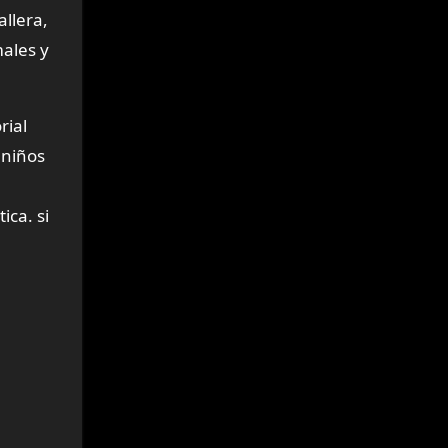
allera,
males y
rial
 niños
ica. si