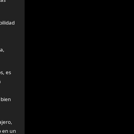
bilidad
a,
s, es
a
 bien
jero,
o en un