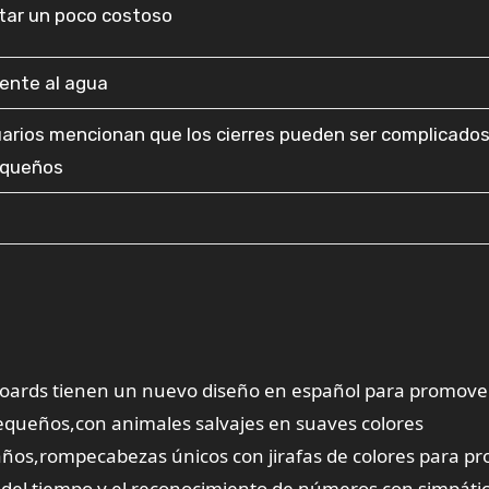
tar un poco costoso
tente al agua
arios mencionan que los cierres pueden ser complicados
equeños
boards tienen un nuevo diseño en español para promover
 pequeños,con animales salvajes en suaves colores
 años,rompecabezas únicos con jirafas de colores para p
 del tiempo y el reconocimiento de números con simpáti