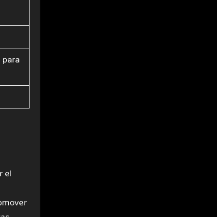
 para
 el
romover
cas