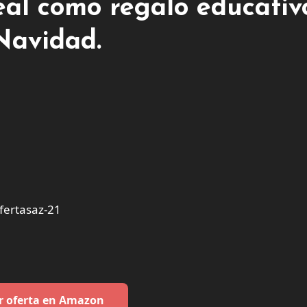
deal como regalo educativ
Navidad.
ertasaz-21
r oferta en Amazon