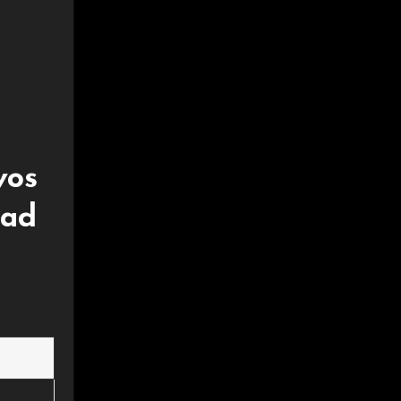
vos
dad