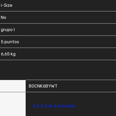
‎i-Size
‎No
‎grupo I
‎5 puntos
‎6,65 kg
B0CNK6BYWT
4,2
4,2 de 5 estrellas