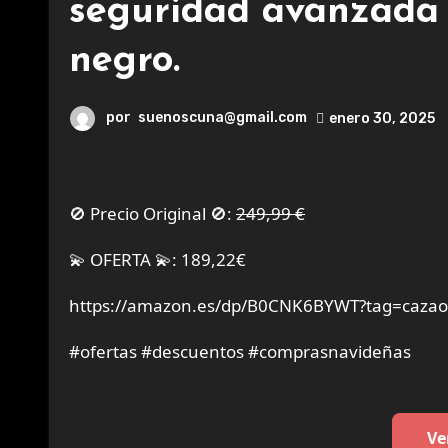
seguridad avanzada y
negro.
por
suenoscuna@gmail.com
enero 30, 2025
🚫 Precio Original 🚫:
249,99 €
💫 OFERTA 💫: 189,22€
https://amazon.es/dp/B0CNK6BYWT?tag=cazaof
#ofertas #descuentos #comprasnavideñas
Ve