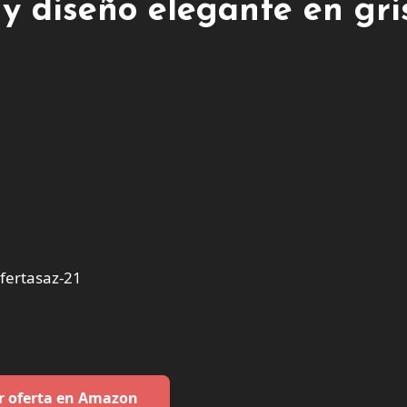
 diseño elegante en gri
ertasaz-21
r oferta en Amazon