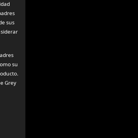
idad
 padres
 de sus
nsiderar
padres
 como su
roducto.
ne Grey