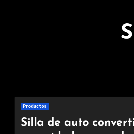
Ir
al
contenido
S
Productos
Silla de auto convert