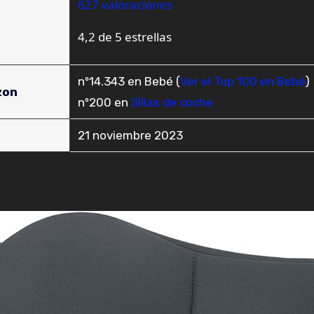
627 valoraciones
4,2 de 5 estrellas
nº14.343 en Bebé (
Ver el Top 100 en Bebé
)
zon
nº200 en
Sillas de coche
21 noviembre 2023