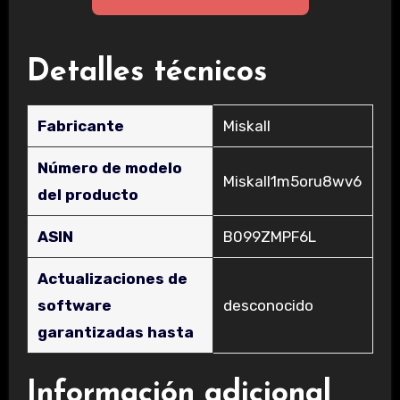
Detalles técnicos
Fabricante
‎Miskall
Número de modelo
‎Miskall1m5oru8wv6
del producto
ASIN
‎B099ZMPF6L
Actualizaciones de
software
‎desconocido
garantizadas hasta
Información adicional