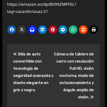
https://amazon.es/dp/B099ZMPF6L?
tag=cazaofertasaz-21
Navegación
Silla de auto
Cámara de tablero de
de
convertible con
carro con resolución
entradas
tecnología de
Full HD, visión
seguridad avanzada y
nocturna, modo de
diseño elegante en
estacionamiento y
gris y negro.
ángulo amplio de
visión.