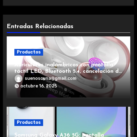
Entradas Relacionadas
Productos
Auriculares inalámbricos con pantalla
táctil LED, Bluetooth 5.4, cancelación de
ruido, impermeables y de larga duración.
suenoscuna@gmail.com
octubre 16, 2025
Productos
Samsung Galaxy A36 5G: pantalla