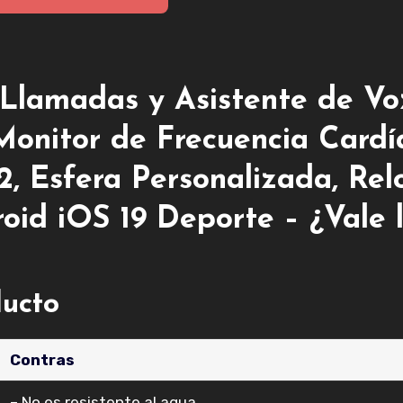
 Llamadas y Asistente de Vo
onitor de Frecuencia Cardí
, Esfera Personalizada, Rel
oid iOS 19 Deporte – ¿Vale 
ducto
Contras
– No es resistente al agua