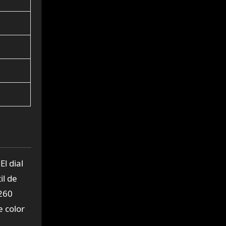
l dial
il de
260
e color