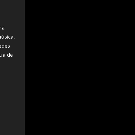
na
úsica,
uedes
gua de