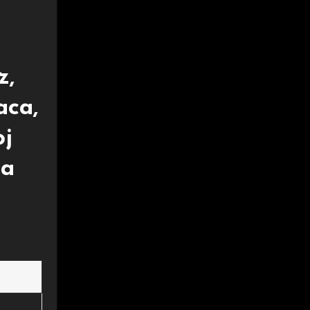
z,
aca,
oj
la