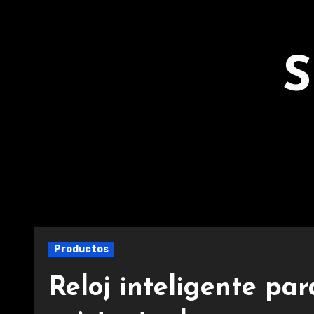
Ir
al
contenido
S
Productos
Reloj inteligente pa