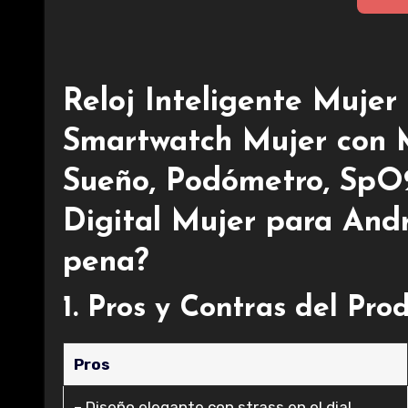
Reloj Inteligente Mujer
Smartwatch Mujer con M
Sueño, Podómetro, SpO2
Digital Mujer para Andr
pena?
1. Pros y Contras del Pro
Pros
– Diseño elegante con strass en el dial