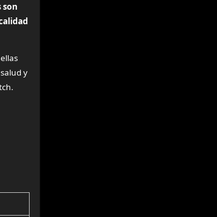
s son
calidad
ellas
salud y
tch.