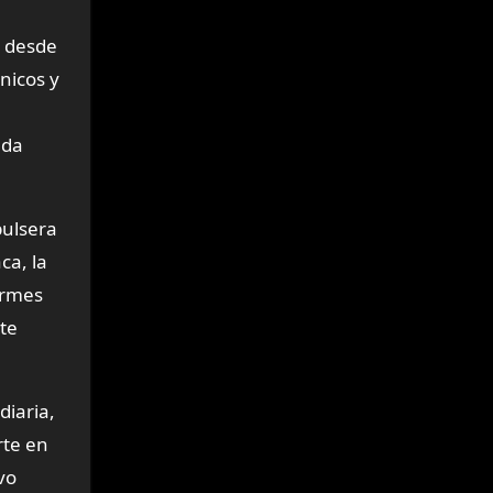
e desde
nicos y
ada
pulsera
ca, la
ermes
 te
diaria,
rte en
vo