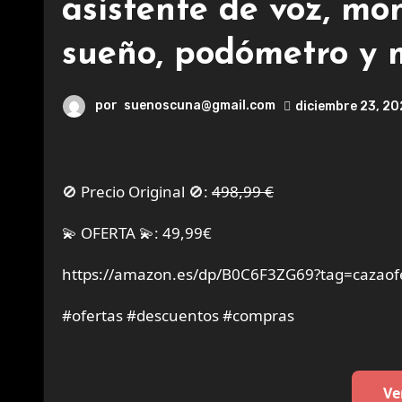
asistente de voz, mon
sueño, podómetro y 
por
suenoscuna@gmail.com
diciembre 23, 2
🚫 Precio Original 🚫:
498,99 €
💫 OFERTA 💫: 49,99€
https://amazon.es/dp/B0C6F3ZG69?tag=cazaof
#ofertas #descuentos #compras
Ve