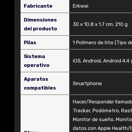
Fabricante
‎Erkwei
Dimensiones
‎30 x 10,8 x 1,7 cm; 210 g
del producto
Pilas
‎1 Polímero de litio (Tipo 
Sistema
‎iOS, Android, Android 4.4
operativo
Aparatos
‎Smartphone
compatibles
‎Hacer/Responder llamada
Tracker, Podómetro, Rastr
Monitor de sueño, Monitor
datos con Apple Health/G