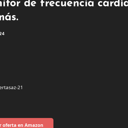
itor de frecuencia cardí
más.
024
ertasaz-21
r oferta en Amazon