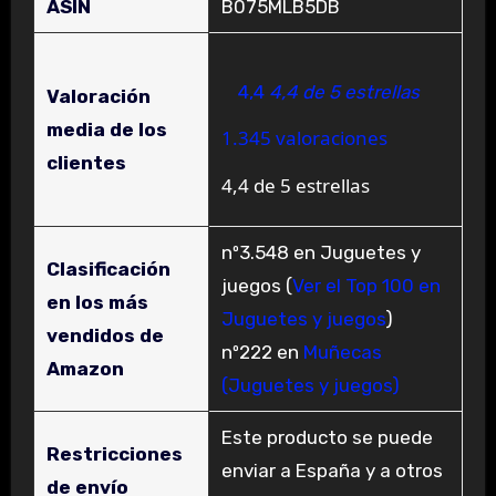
ASIN
B075MLB5DB
4,4
4,4 de 5 estrellas
Valoración
media de los
1.345 valoraciones
clientes
4,4 de 5 estrellas
nº3.548 en Juguetes y
Clasificación
juegos (
Ver el Top 100 en
en los más
Juguetes y juegos
)
vendidos de
nº222 en
Muñecas
Amazon
(Juguetes y juegos)
Este producto se puede
Restricciones
enviar a España y a otros
de envío