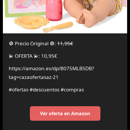
🚫 Precio Original 🚫:
11,95€
💫 OFERTA 💫: 10,95€
https://amazon.es/dp/B075MLB5DB?
tag=cazaofertasaz-21
#ofertas #descuentos #compras
Ver oferta en Amazon