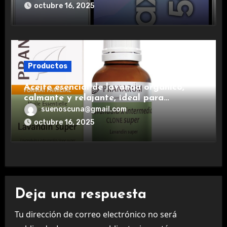
experiencia premium.
octubre 16, 2025
Productos
Aceite esencial de lavanda orgánico,
calmante y relajante, ideal para
aromaterapia.
suenoscuna@gmail.com
octubre 16, 2025
Deja una respuesta
Tu dirección de correo electrónico no será