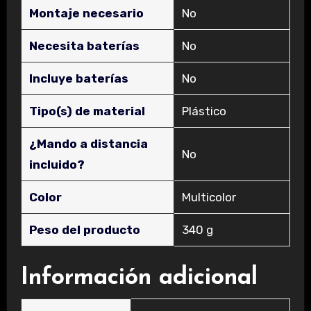
Montaje necesario
‎No
Necesita baterías
‎No
Incluye baterías
‎No
Tipo(s) de material
‎Plástico
¿Mando a distancia
‎No
incluido?
Color
‎Multicolor
Peso del producto
‎340 g
Información adicional