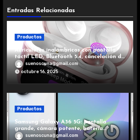
Entradas Relacionadas
Productos
Auriculares inalámbricos con pantalla
táctil LED, Bluetooth 5.4, cancelación de
ruido, impermeables y de larga duración.
suenoscuna@gmail.com
octubre 16, 2025
Productos
Samsung Galaxy A36 5G: pantalla
grande, cámara potente, batería
duradera y carga rápida para una
suenoscuna@gmail.com