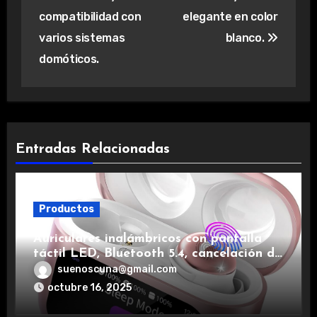
compatibilidad con
elegante en color
varios sistemas
blanco.
domóticos.
Entradas Relacionadas
Productos
Auriculares inalámbricos con pantalla
táctil LED, Bluetooth 5.4, cancelación de
ruido, impermeables y de larga duración.
suenoscuna@gmail.com
octubre 16, 2025