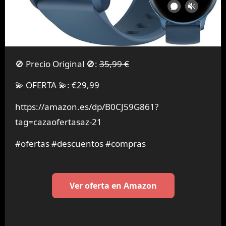
🚫 Precio Original 🚫:
35,99 €
💫 OFERTA 💫: €29,99
https://amazon.es/dp/B0CJ59G861?
tag=cazaofertasaz-21
#ofertas #descuentos #compras
Ver oferta en Amazon