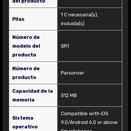
del producto
‎1 C necesaria(s),
Pilas
incluida(s)
Número de
modelo del
‎SR1
producto
Número de
‎Parsonver
producto
Capacidad de la
‎512 MB
memoria
‎Compatible with iOS
Sistema
9.0/Android 6.0 or above
operativo
Smartphones