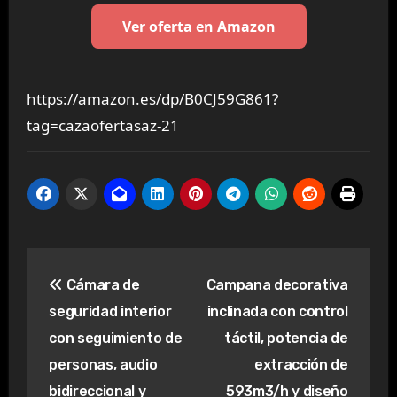
Ver oferta en Amazon
https://amazon.es/dp/B0CJ59G861?
tag=cazaofertasaz-21
Navegación
Cámara de
Campana decorativa
de
seguridad interior
inclinada con control
entradas
con seguimiento de
táctil, potencia de
personas, audio
extracción de
bidireccional y
593m3/h y diseño