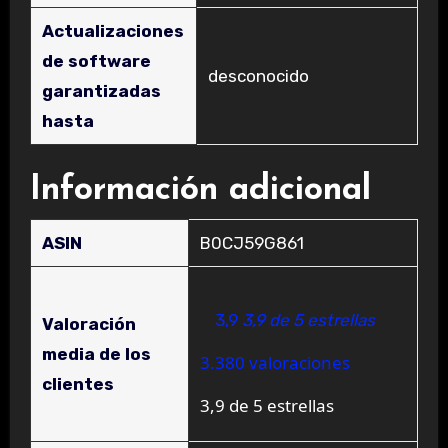
Actualizaciones
de software
‎desconocido
garantizadas
hasta
Información adicional
ASIN
B0CJ59G861
3,9
3,9 de 5 estrellas
Valoración
media de los
3.380 valoraciones
clientes
3,9 de 5 estrellas