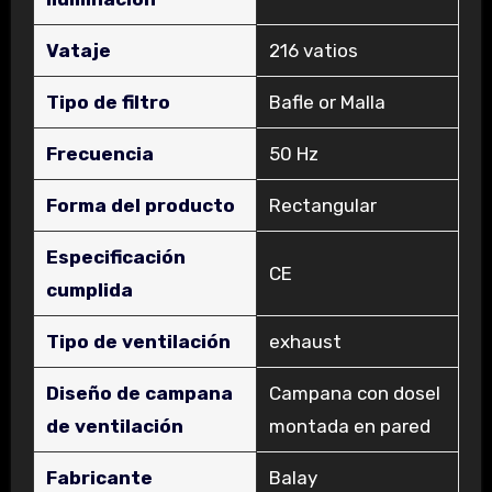
Vataje
‎216 vatios
Tipo de filtro
‎Bafle or Malla
Frecuencia
‎50 Hz
Forma del producto
‎Rectangular
Especificación
‎CE
cumplida
Tipo de ventilación
‎exhaust
Diseño de campana
‎Campana con dosel
de ventilación
montada en pared
Fabricante
‎Balay