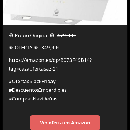
🚫 Precio Original 🚫:
479,00€
💫 OFERTA 💫: 349,99€
https://amazon.es/dp/B073F49B14?
tag=cazaofertasaz-21
#OfertasBlackFriday
#DescuentosImperdibles
#ComprasNavideñas
Ver oferta en Amazon