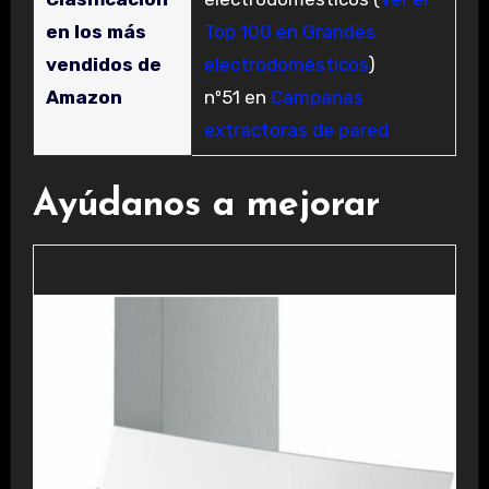
en los más
Top 100 en Grandes
vendidos de
electrodomésticos
)
Amazon
nº51 en
Campanas
extractoras de pared
Ayúdanos a mejorar