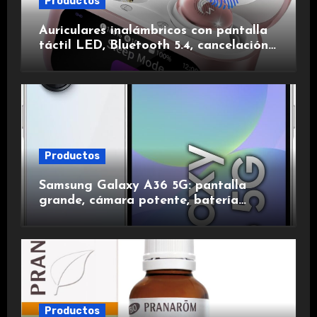
Productos
Auriculares inalámbricos con pantalla
táctil LED, Bluetooth 5.4, cancelación
de ruido, impermeables y de larga
duración.
Productos
Samsung Galaxy A36 5G: pantalla
grande, cámara potente, batería
duradera y carga rápida para una
experiencia premium.
Productos