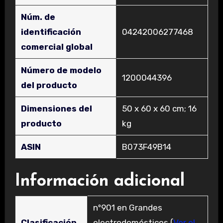
Núm. de
identificación
‎04242006277468
comercial global
Número de modelo
‎1200044396
del producto
Dimensiones del
‎50 x 60 x 60 cm; 16
producto
kg
ASIN
‎B073F49B14
Información adicional
nº901 en Grandes
Clasificación
electrodomésticos (
Ver el