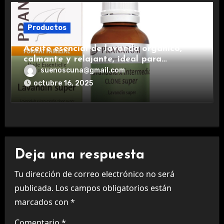
Productos
Aceite esencial de lavanda orgánico,
calmante y relajante, ideal para
aromaterapia.
suenoscuna@gmail.com
octubre 16, 2025
Deja una respuesta
Tu dirección de correo electrónico no será
publicada.
Los campos obligatorios están
marcados con
*
Comentario
*