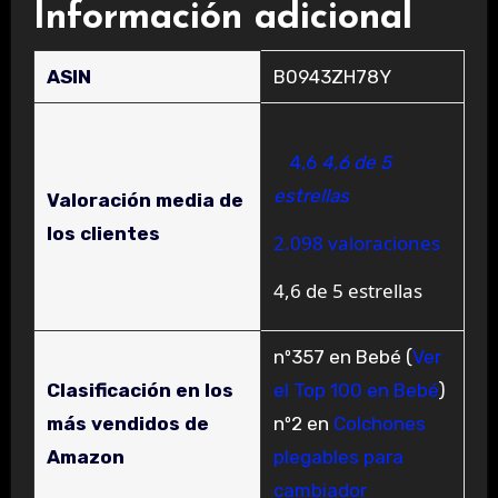
Información adicional
ASIN
B0943ZH78Y
4,6
4,6 de 5
estrellas
Valoración media de
los clientes
2.098 valoraciones
4,6 de 5 estrellas
nº357 en Bebé (
Ver
Clasificación en los
el Top 100 en Bebé
)
más vendidos de
nº2 en
Colchones
Amazon
plegables para
cambiador