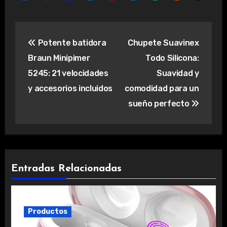
Navegación
Potente batidora
Chupete Suavinex
de
Braun Minipimer
Todo Silicona:
entradas
5245: 21 velocidades
Suavidad y
y accesorios incluidos
comodidad para un
sueño perfecto
Entradas Relacionadas
Productos