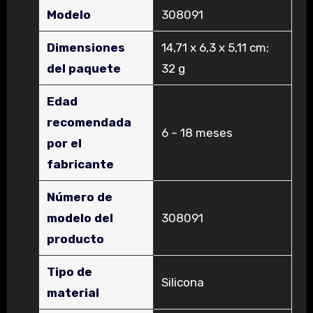
Modelo
‎308091
Dimensiones
‎14,71 x 6,3 x 5,11 cm;
del paquete
32 g
Edad
recomendada
‎6 – 18 meses
por el
fabricante
Número de
modelo del
‎308091
producto
Tipo de
‎Silicona
material