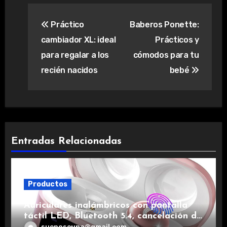
Navegación
Práctico
Baberos Ponette:
de
cambiador XL: ideal
Prácticos y
entradas
para regalar a los
cómodos para tu
recién nacidos
bebé
Entradas Relacionadas
Productos
Auriculares inalámbricos con pantalla
táctil LED, Bluetooth 5.4, cancelación de
ruido, impermeables y de larga duración.