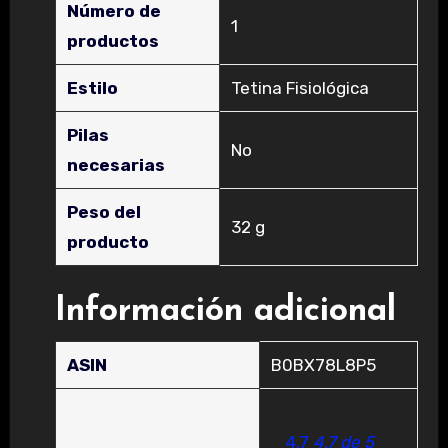
Número de
‎1
productos
Estilo
‎Tetina Fisiológica
Pilas
‎No
necesarias
Peso del
‎32 g
producto
Información adicional
ASIN
B0BX78L8P5
4,7
4,7 de 5