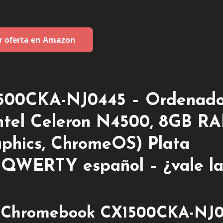
r oferta en Amazon
500CKA-NJ0445 – Ordenado
(Intel Celeron N4500, 8GB R
hics, ChromeOS) Plata
o QWERTY español – ¿vale l
US Chromebook CX1500CKA-NJ