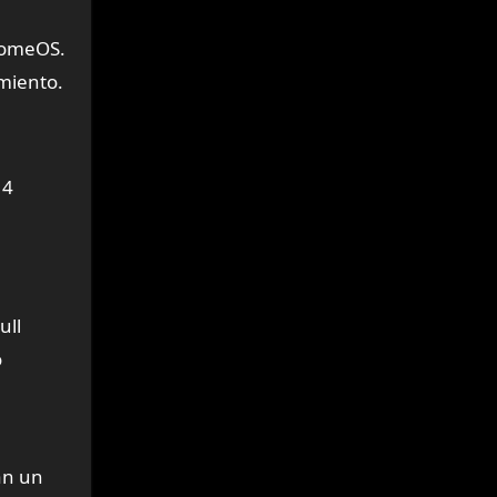
romeOS.
imiento.
 4
ull
o
an un