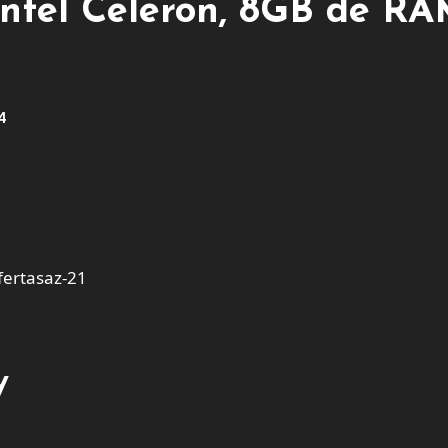
 Intel Celeron, 8GB de RA
4
ertasaz-21
y