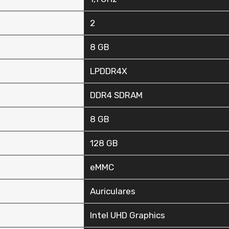
‎2
‎8 GB
‎LPDDR4X
‎DDR4 SDRAM
‎8 GB
‎128 GB
‎eMMC
‎Auriculares
‎Intel UHD Graphics