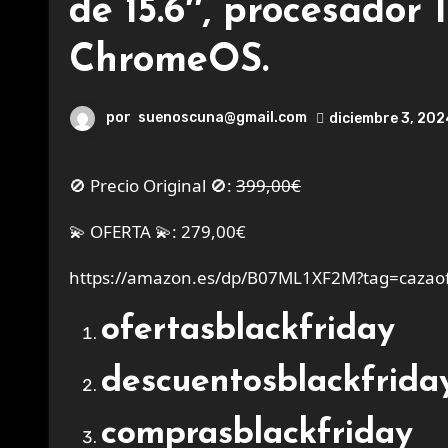
de 15.6″, procesador
ChromeOS.
por
suenoscuna@gmail.com
diciembre 3, 202
🚫 Precio Original 🚫:
399,00€
💫 OFERTA 💫: 279,00€
https://amazon.es/dp/B07ML1XF2M?tag=cazaof
ofertasblackfriday
descuentosblackfrida
comprasblackfriday