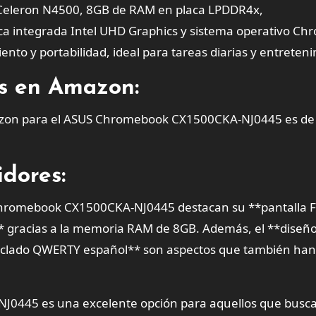
l Celeron N4500, 8GB de RAM en placa LPDDR4x,
a integrada Intel UHD Graphics y sistema operativo Ch
nto y portabilidad, ideal para tareas diarias y entreten
es en Amazon:
mazon para el ASUS Chromebook CX1500CKA-NJ0445 es de
dores:
Chromebook CX1500CKA-NJ0445 destacan su **pantalla F
** gracias a la memoria RAM de 8GB. Además, el **diseñ
**teclado QWERTY español** son aspectos que también han
0445 es una excelente opción para aquellos que busc