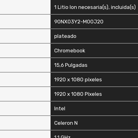
‎1 Litio Ion necesaria(s), incluida(s)
‎90NX03Y2-M00J20
‎plateado
‎Chromebook
‎15,6 Pulgadas
‎1920 x 1080 píxeles
‎1920 x 1080 Píxeles
‎Intel
‎Celeron N
‎1,1 GHz