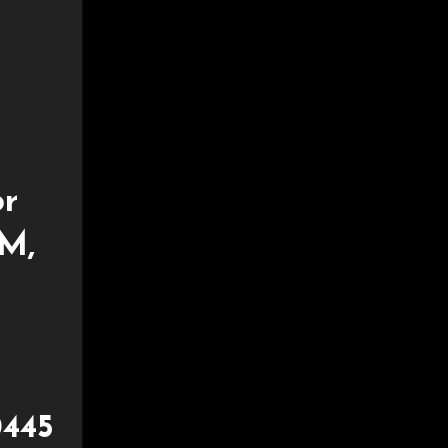
r
AM,
a
0445