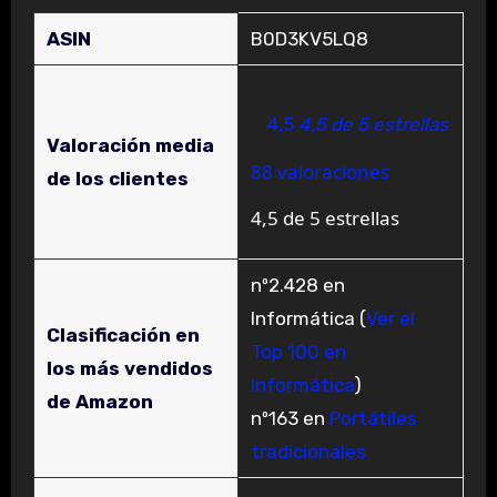
ASIN
B0D3KV5LQ8
4,5
4,5 de 5 estrellas
Valoración media
88 valoraciones
de los clientes
4,5 de 5 estrellas
nº2.428 en
Informática (
Ver el
Clasificación en
Top 100 en
los más vendidos
Informática
)
de Amazon
nº163 en
Portátiles
tradicionales