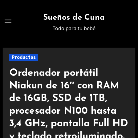
Ir
al
Sueños de Cuna
contenido
Todo para tu bebé
Productos
Ordenador portátil
Niakun de 16″ con RAM
de 16GB, SSD de 1TB,
procesador N100 hasta
3,4 GHz, pantalla Full HD
y teclado retroiluminado.