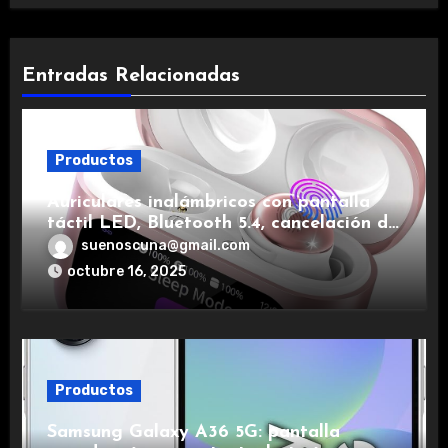
Entradas Relacionadas
Productos
Auriculares inalámbricos con pantalla
táctil LED, Bluetooth 5.4, cancelación de
ruido, impermeables y de larga duración.
suenoscuna@gmail.com
octubre 16, 2025
Productos
Samsung Galaxy A36 5G: pantalla