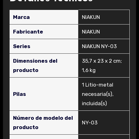
Marca
‎NIAKUN
Fabricante
‎NIAKUN
Series
‎NIAKUN NY-03
Dimensiones del
‎35,7 x 23 x 2 cm;
producto
1,6 kg
‎1 Litio-metal
Pilas
necesaria(s),
incluida(s)
Número de modelo del
‎NY-03
producto