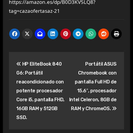
https://amazon.es/dp/B0D3KV5LQ8?
tag=cazaofertasaz-21
Navegación
HP EliteBook 840
Portátil ASUS
de
G6: Portátil
Chromebook con
entradas
reacondicionado con
pantalla Full HD de
potente procesador
15.6″, procesador
Core i5, pantalla FHD,
Intel Celeron, 8GB de
16GB RAM y 512GB
RAM y ChromeOS.
SSD.