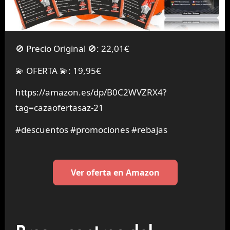
🚫 Precio Original 🚫:
22,01€
💫 OFERTA 💫: 19,95€
https://amazon.es/dp/B0C2WVZRX4?
tag=cazaofertasaz-21
#descuentos #promociones #rebajas
Ver oferta en Amazon