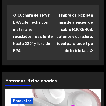
Navegación
Cuchara de servir
Timbre de bicicleta
de
BRA Life hecha con
mini de aleación de
entradas
materiales
cobre ROCKBROS,
reciclados, resistente
potente y duradero,
hasta 220º y libre de
ideal para todo tipo
BPA.
de bicicletas.
Entradas Relacionadas
Productos