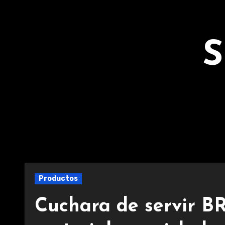
Ir
al
contenido
S
Productos
Cuchara de servir B