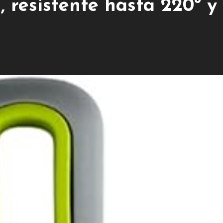
, resistente hasta 220º y