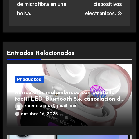
de microfibra en una
dispositivos
bolsa.
electrónicos.
Entradas Relacionadas
Productos
Auriculares inalámbricos con pantalla
táctil LED, Bluetooth 5.4, cancelación de
ruido, impermeables y de larga duración.
suenoscuna@gmail.com
octubre 16, 2025