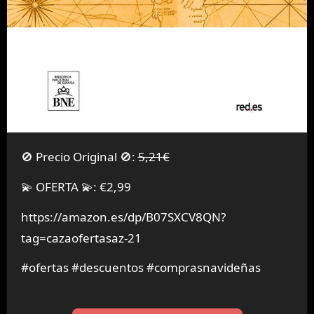
🚫 Precio Original 🚫:
5,21€
💫 OFERTA 💫: €2,99
https://amazon.es/dp/B07SXCV8QN?
tag=cazaofertasaz-21
#ofertas #descuentos #comprasnavideñas