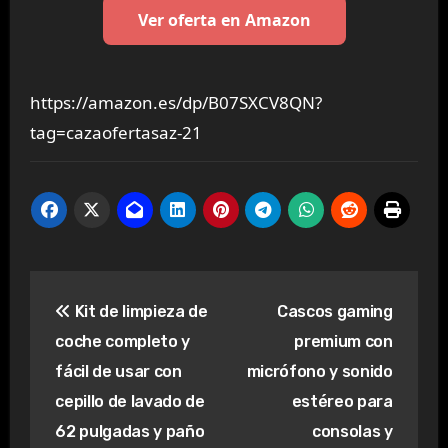
Ver oferta en Amazon
https://amazon.es/dp/B07SXCV8QN?
tag=cazaofertasaz-21
Navegación
Kit de limpieza de
Cascos gaming
de
coche completo y
premium con
entradas
fácil de usar con
micrófono y sonido
cepillo de lavado de
estéreo para
62 pulgadas y paño
consolas y