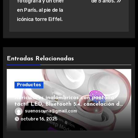
fotógrafa y un chef
de 5 años.
en París, al pie de la
icónica torre Eiffel.
Entradas Relacionadas
Productos
Auriculares inalámbricos con pantalla
táctil LED, Bluetooth 5.4, cancelación de
ruido, impermeables y de larga duración.
suenoscuna@gmail.com
octubre 16, 2025