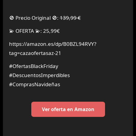
🚫 Precio Original 🚫:
139,99 €
💫 OFERTA 💫: 25,99€
https://amazon.es/dp/B0BZL94RVY?
tag=cazaofertasaz-21
#OfertasBlackFriday
#DescuentosImperdibles
#ComprasNavideñas
Ver oferta en Amazon