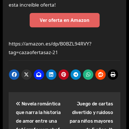
esta increíble oferta!
Ver oferta en Amazon
https://amazon.es/dp/B0BZL94RVY?
tag=cazaofertasaz-21
Navegación
Novela romántica
Juego de cartas
de
que narra la historia
divertido y ruidoso
entradas
de amor entre una
para niños mayores