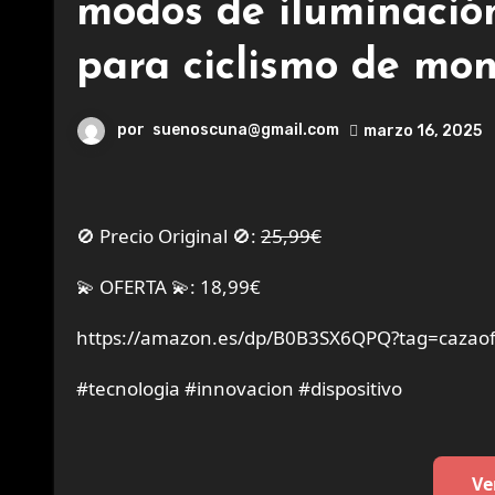
modos de iluminación
para ciclismo de mon
por
suenoscuna@gmail.com
marzo 16, 2025
🚫 Precio Original 🚫:
25,99€
💫 OFERTA 💫: 18,99€
https://amazon.es/dp/B0B3SX6QPQ?tag=cazaof
#tecnologia #innovacion #dispositivo
Ve