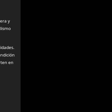
era y
clismo
sidades.
ondición
rten en