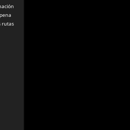
inación
 pena
s rutas