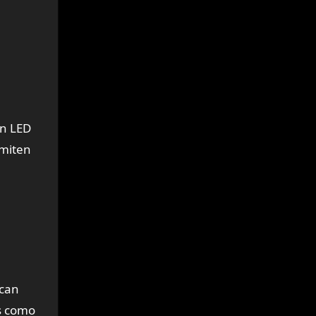
ón LED
rmiten
scan
es como