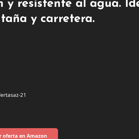
 y resistente al agua. Id
taña y carretera.
ertasaz-21
r oferta en Amazon