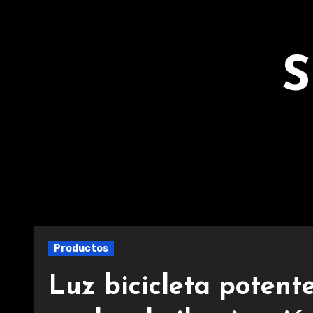
Ir
al
contenido
S
Productos
Luz bicicleta potente