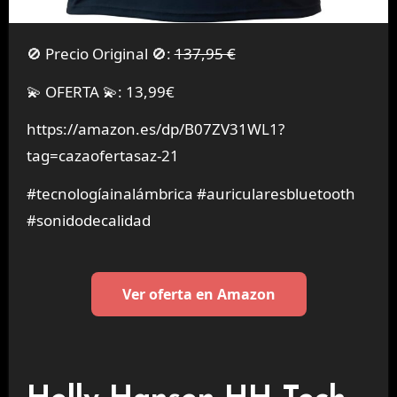
🚫 Precio Original 🚫:
137,95 €
💫 OFERTA 💫: 13,99€
https://amazon.es/dp/B07ZV31WL1?
tag=cazaofertasaz-21
#tecnologíainalámbrica #auricularesbluetooth
#sonidodecalidad
Ver oferta en Amazon