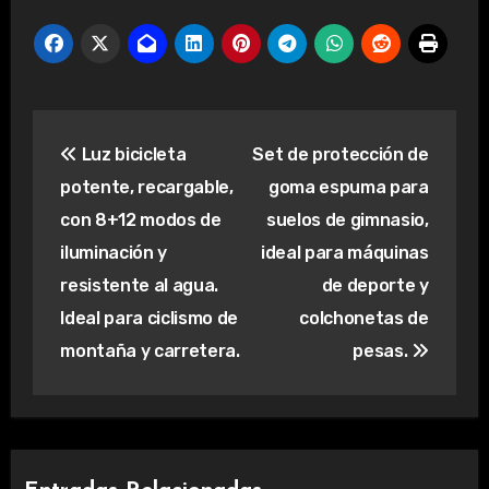
Navegación
Luz bicicleta
Set de protección de
de
potente, recargable,
goma espuma para
entradas
con 8+12 modos de
suelos de gimnasio,
iluminación y
ideal para máquinas
resistente al agua.
de deporte y
Ideal para ciclismo de
colchonetas de
montaña y carretera.
pesas.