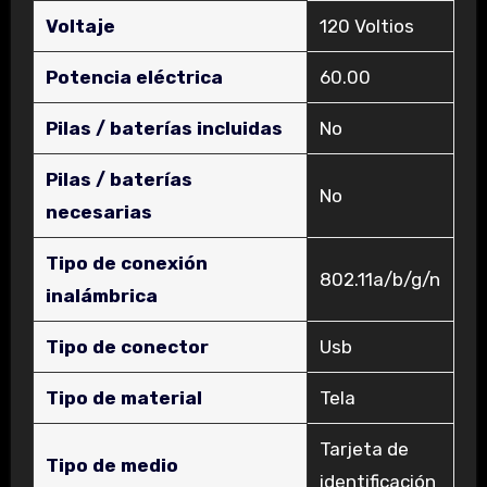
Voltaje
‎120 Voltios
Potencia eléctrica
‎60.00
Pilas / baterías incluidas
‎No
Pilas / baterías
‎No
necesarias
Tipo de conexión
‎802.11a/b/g/n
inalámbrica
Tipo de conector
‎Usb
Tipo de material
‎Tela
‎Tarjeta de
Tipo de medio
identificación