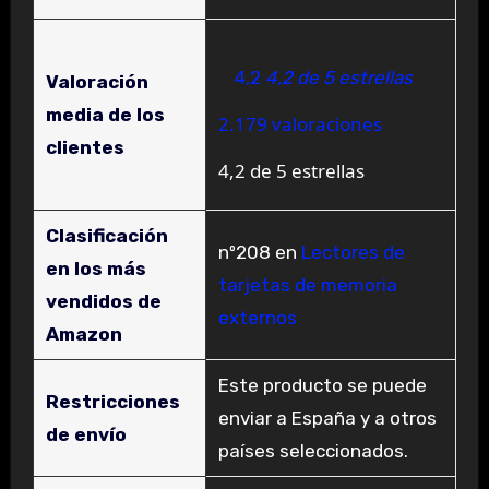
4,2
4,2 de 5 estrellas
Valoración
media de los
2.179 valoraciones
clientes
4,2 de 5 estrellas
Clasificación
nº208 en
Lectores de
en los más
tarjetas de memoria
vendidos de
externos
Amazon
Este producto se puede
Restricciones
enviar a España y a otros
de envío
países seleccionados.