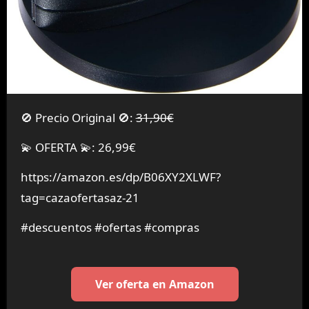
🚫 Precio Original 🚫:
31,90€
💫 OFERTA 💫: 26,99€
https://amazon.es/dp/B06XY2XLWF?
tag=cazaofertasaz-21
#descuentos #ofertas #compras
Ver oferta en Amazon