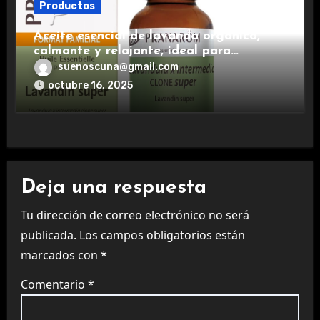
Productos
Aceite esencial de lavanda orgánico,
calmante y relajante, ideal para
aromaterapia.
suenoscuna@gmail.com
octubre 16, 2025
Deja una respuesta
Tu dirección de correo electrónico no será
publicada.
Los campos obligatorios están
marcados con
*
Comentario
*