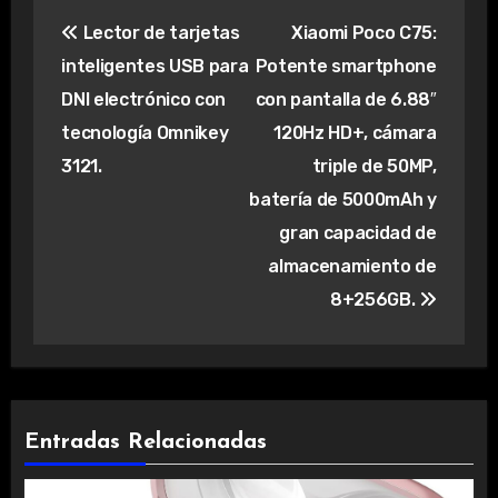
Navegación
Lector de tarjetas
Xiaomi Poco C75:
de
inteligentes USB para
Potente smartphone
entradas
DNI electrónico con
con pantalla de 6.88″
tecnología Omnikey
120Hz HD+, cámara
3121.
triple de 50MP,
batería de 5000mAh y
gran capacidad de
almacenamiento de
8+256GB.
Entradas Relacionadas