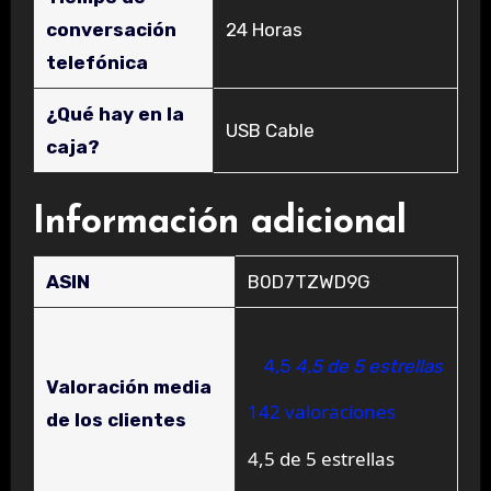
conversación
‎24 Horas
telefónica
¿Qué hay en la
‎USB Cable
caja?
Información adicional
ASIN
B0D7TZWD9G
4,5
4,5 de 5 estrellas
Valoración media
142 valoraciones
de los clientes
4,5 de 5 estrellas