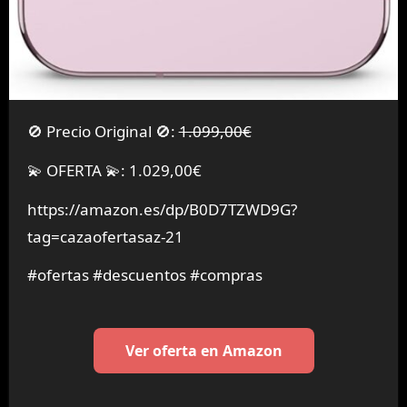
🚫 Precio Original 🚫:
1.099,00€
💫 OFERTA 💫: 1.029,00€
https://amazon.es/dp/B0D7TZWD9G?
tag=cazaofertasaz-21
#ofertas #descuentos #compras
Ver oferta en Amazon