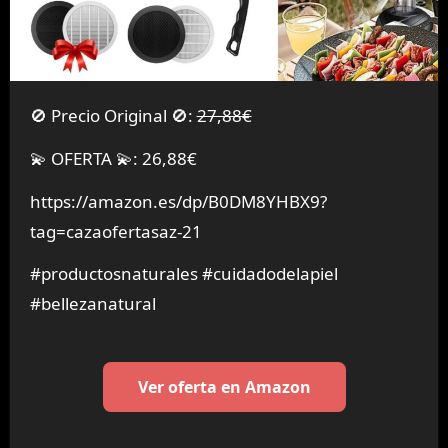
🚫 Precio Original 🚫:
27,88€
💫 OFERTA 💫: 26,88€
https://amazon.es/dp/B0DM8YHBX9?
tag=cazaofertasaz-21
#productosnaturales #cuidadodelapiel
#bellezanatural
Ver oferta en Amazon