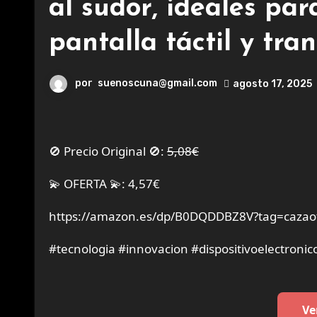
al sudor, ideales pa
pantalla táctil y tran
por
suenoscuna@gmail.com
agosto 17, 2025
🚫 Precio Original 🚫:
5,08€
💫 OFERTA 💫: 4,57€
https://amazon.es/dp/B0DQDDBZ8V?tag=cazaof
#tecnologia #innovacion #dispositivoelectronic
Ve