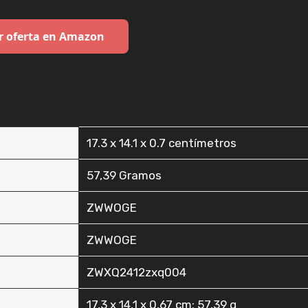
r oferta en Amazon
‎17.3 x 14.1 x 0.7 centímetros
‎57,39 Gramos
‎ZWWOGE
‎ZWWOGE
‎ZWXQ2412zxq004
‎17,3 x 14,1 x 0,67 cm; 57,39 g