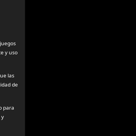
 juegos
te y uso
ue las
cidad de
o para
 y