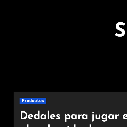
Ir
al
contenido
S
Productos
Dedales para jugar e