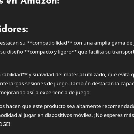
es en Amazon:
dores:
destacan su **compatibilidad** con una amplia gama de
 su diseño **compacto y ligero** que facilita su transpor
abilidad** y suavidad del material utilizado, que evita q
te largas sesiones de juego. También destacan la capa
 mejorando así la experiencia de juego.
uarios hacen que este producto sea altamente recomendad
odidad al jugar en dispositivos móviles. ¡No esperes más
WOGE!