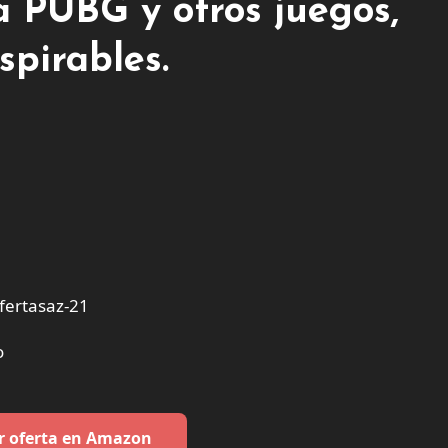
ra PUBG y otros juegos,
spirables.
ertasaz-21
o
r oferta en Amazon