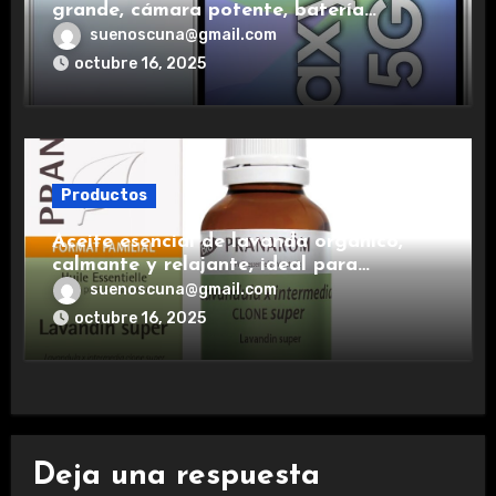
grande, cámara potente, batería
duradera y carga rápida para una
suenoscuna@gmail.com
experiencia premium.
octubre 16, 2025
Productos
Aceite esencial de lavanda orgánico,
calmante y relajante, ideal para
aromaterapia.
suenoscuna@gmail.com
octubre 16, 2025
Deja una respuesta