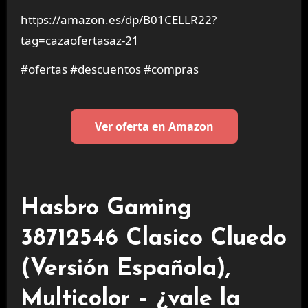
https://amazon.es/dp/B01CELLR22?
tag=cazaofertasaz-21
#ofertas #descuentos #compras
Ver oferta en Amazon
Hasbro Gaming
38712546 Clasico Cluedo
(Versión Española),
Multicolor – ¿vale la