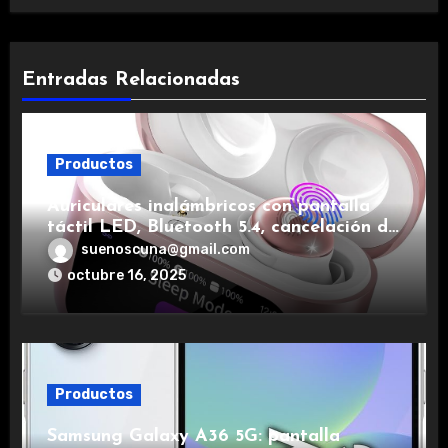
Entradas Relacionadas
Productos
Auriculares inalámbricos con pantalla
táctil LED, Bluetooth 5.4, cancelación de
ruido, impermeables y de larga duración.
suenoscuna@gmail.com
octubre 16, 2025
Productos
Samsung Galaxy A36 5G: pantalla