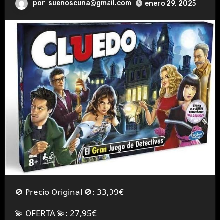
por
suenoscuna@gmail.com
enero 29, 2025
🚫 Precio Original 🚫:
33,99€
💫 OFERTA 💫: 27,95€