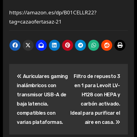
https://amazon.es/dp/B01CELLR22?
tag=cazaofertasaz-21
Navegación
Auriculares gaming
Filtro de repuesto 3
de
inalámbricos con
en 1 para Levoit LV-
entradas
transmisor USB-A de
H128 con HEPA y
baja latencia,
carbón activado.
compatibles con
Ideal para purificar el
varias plataformas.
aire en casa.