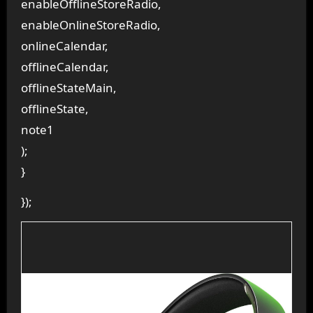
enableOfflineStoreRadio,
enableOnlineStoreRadio,
onlineCalendar,
offlineCalendar,
offlineStateMain,
offlineState,
note1
);
}
});