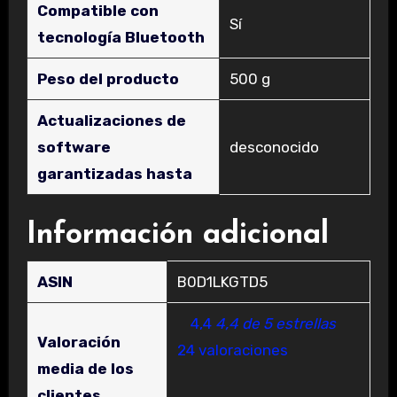
Compatible con
‎Sí
tecnología Bluetooth
Peso del producto
‎500 g
Actualizaciones de
software
‎desconocido
garantizadas hasta
Información adicional
ASIN
B0D1LKGTD5
4,4
4,4 de 5 estrellas
Valoración
24 valoraciones
media de los
clientes