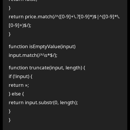
}
return price.match(/^([0-9]+\.?[0-9]*)$|^([0-9]*\.
[0-9]+)$/);
}
function isEmptyValue(input)
input.match(/^\s*$/);
function truncate(input, length) {
if (!input) {
return »;
} else {
return input.substr(0, length);
}
}