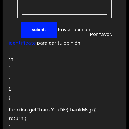
Enviar opinión
Por favor,
identifícate
para dar tu opinión.
\n’ +
‘
‘
);
}
function getThankYouDiv(thankMsg) {
return (
‘