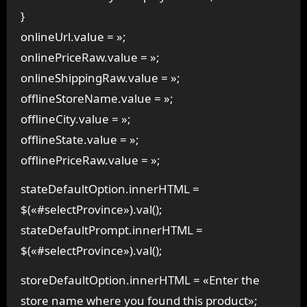
}
onlineUrl.value = »;
onlinePriceRaw.value = »;
onlineShippingRaw.value = »;
offlineStoreName.value = »;
offlineCity.value = »;
offlineState.value = »;
offlinePriceRaw.value = »;
stateDefaultOption.innerHTML =
$(«#selectProvince»).val();
stateDefaultPrompt.innerHTML =
$(«#selectProvince»).val();
storeDefaultOption.innerHTML = «Enter the
store name where you found this product»;