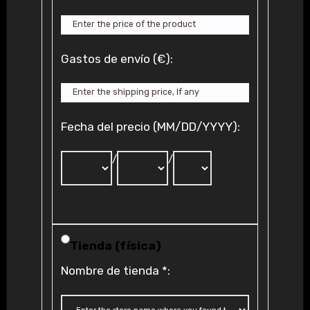
Gastos de envío (€):
Fecha del precio (MM/DD/YYYY):
/
/
Tienda (física)
Nombre de tienda
*
: