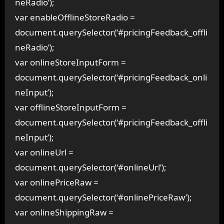
neRadio’);
var enableOfflineStoreRadio =
document.querySelector(‘#pricingFeedback_offli
neRadio’);
var onlineStoreInputForm =
document.querySelector(‘#pricingFeedback_onli
neInput’);
var offlineStoreInputForm =
document.querySelector(‘#pricingFeedback_offli
neInput’);
var onlineUrl =
document.querySelector(‘#onlineUrl’);
var onlinePriceRaw =
document.querySelector(‘#onlinePriceRaw’);
var onlineShippingRaw =