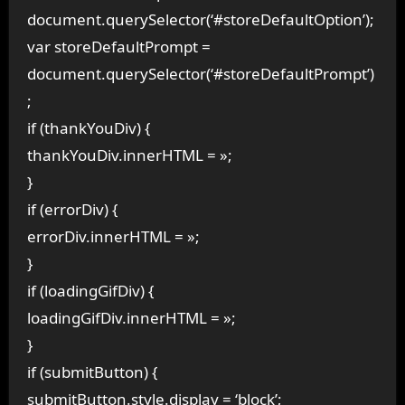
document.querySelector(‘#storeDefaultOption’);
var storeDefaultPrompt =
document.querySelector(‘#storeDefaultPrompt’)
;
if (thankYouDiv) {
thankYouDiv.innerHTML = »;
}
if (errorDiv) {
errorDiv.innerHTML = »;
}
if (loadingGifDiv) {
loadingGifDiv.innerHTML = »;
}
if (submitButton) {
submitButton.style.display = ‘block’;