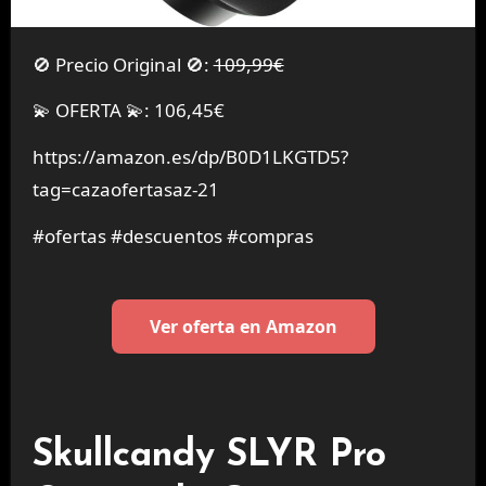
🚫 Precio Original 🚫:
109,99€
💫 OFERTA 💫: 106,45€
https://amazon.es/dp/B0D1LKGTD5?
tag=cazaofertasaz-21
#ofertas #descuentos #compras
Ver oferta en Amazon
Skullcandy SLYR Pro