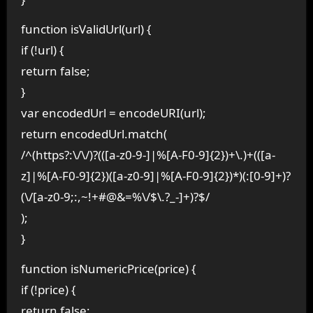
function isValidUrl(url) {
if (!url) {
return false;
}
var encodedUrl = encodeURI(url);
return encodedUrl.match(
/^(https?:\/\/)?(([a-z0-9-]|%[A-F0-9]{2})+\.)+(([a-
z]|%[A-F0-9]{2})([a-z0-9]|%[A-F0-9]{2})*)(:[0-9]+)?
(\/[a-z0-9;:,~!+#@&=%\/$\.?_-]+)?$/
);
}
function isNumericPrice(price) {
if (!price) {
return false;