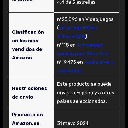
4,4 de 5 estrellas
nº25.896 en Videojuegos
(
Ver el Top 100 en
Clasificación
Videojuegos
)
en los más
nº118 en
Auriculares
vendidos de
gaming para Xbox One
Amazon
nº19.475 en
Auriculares y
accesorios
Este producto se puede
Restricciones
enviar a España y a otros
de envío
países seleccionados.
Producto en
Amazon.es
31 mayo 2024