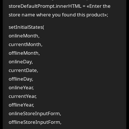
storeDefaultPrompt.innerHTML = «Enter the
store name where you found this product»;
setInitialStates(
onlineMonth,
currentMonth,
offlineMonth,
onlineDay,
currentDate,
offlineDay,
onlineYear,
currentYear,
offlineYear,
onlineStoreInputForm,
offlineStoreInputForm,