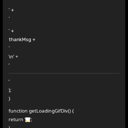
‘ +
‘
‘ +
thankMsg +
‘
\n’ +
‘
‘
);
}
function getLoadingGifDiv() {
return ‘
‘;
}