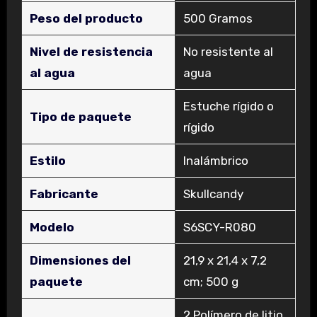
Peso del producto
‎500 Gramos
Nivel de resistencia
‎No resistente al
al agua
agua
‎Estuche rígido o
Tipo de paquete
rígido
Estilo
‎Inalámbrico
Fabricante
‎Skullcandy
Modelo
‎S6SCY-R080
Dimensiones del
‎21,9 x 21,4 x 7,2
paquete
cm; 500 g
‎2 Polímero de litio