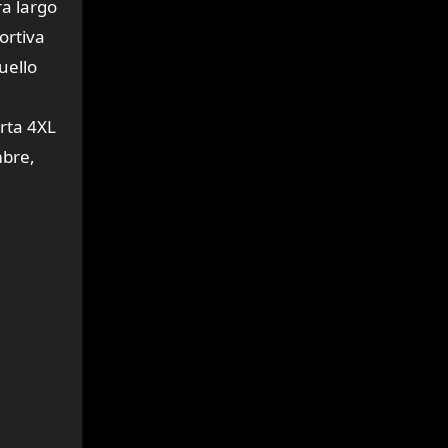
a largo
ortiva
uello
rta 4XL
mbre,