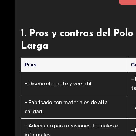
1. Pros y contras del P
Larga
Pros
C
–
– Diseño elegante y versátil
t
– Fabricado con materiales de alta
– 
calidad
– Adecuado para ocasiones formales e
–
informales