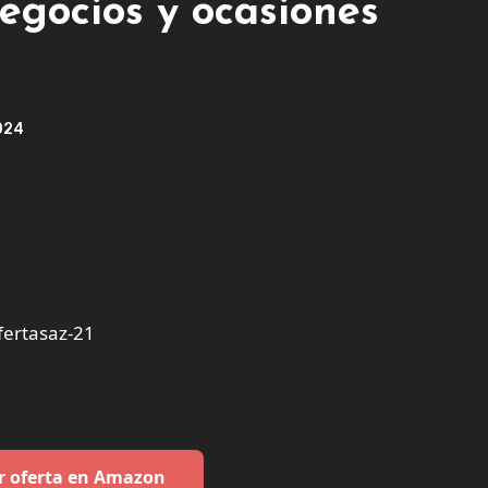
egocios y ocasiones
024
ertasaz-21
r oferta en Amazon