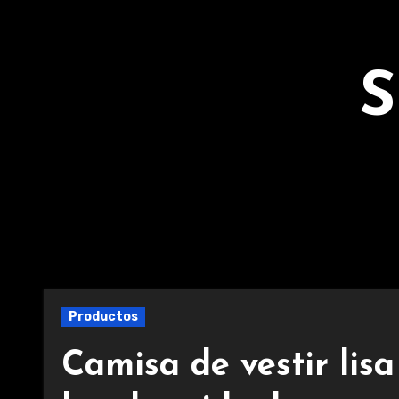
Ir
al
contenido
S
Productos
Camisa de vestir lis