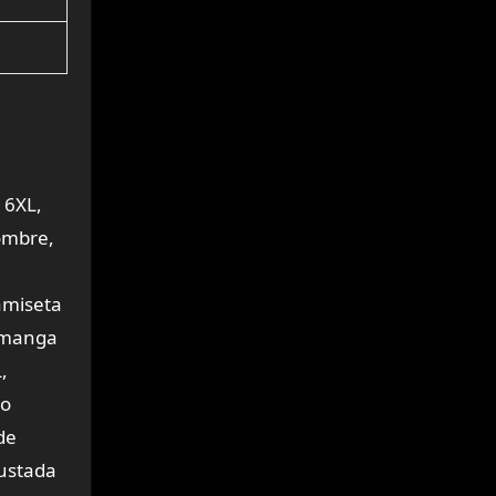
e
 6XL,
ombre,
amiseta
e manga
,
lo
de
ustada