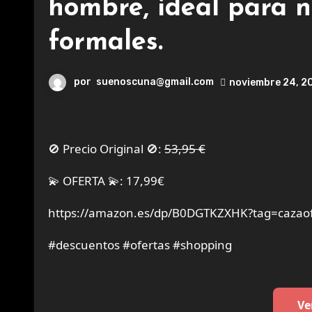
hombre, ideal para n
formales.
por
suenoscuna@gmail.com
noviembre 24, 2
🚫 Precio Original 🚫:
53,95 €
💫 OFERTA 💫: 17,99€
https://amazon.es/dp/B0DGTKZXHK?tag=cazaof
#descuentos #ofertas #shopping
Ve