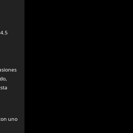
 4.5
asiones
do,
sta
 con uno