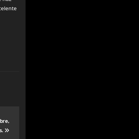
celente
bre,
s.