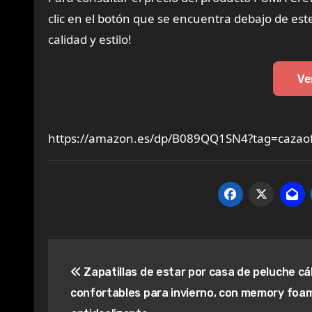
clic en el botón que se encuentra debajo de est
calidad y estilo!
Ve
https://amazon.es/dp/B089QQ1SN4?tag=cazaof
Navegación
Zapatillas de estar por casa de peluche cál
de
confortables para invierno, con memory foam
entradas