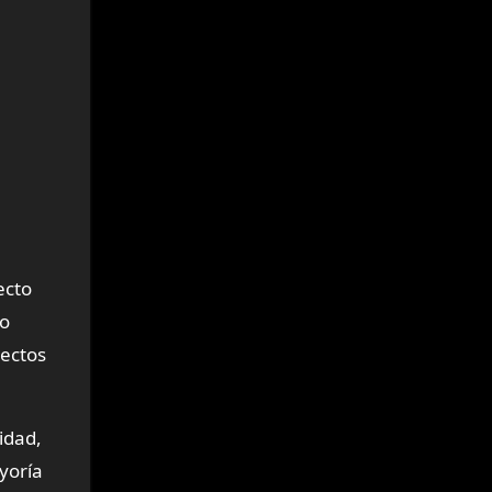
ecto
do
pectos
idad,
yoría