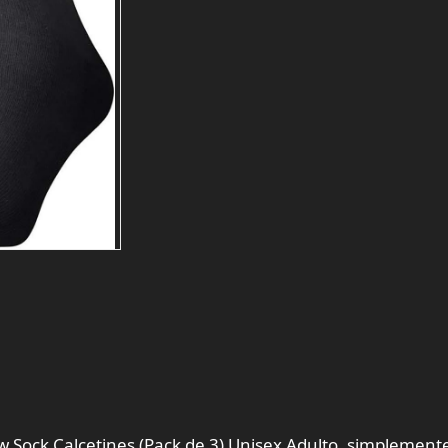
w Sock Calcetines (Pack de 3) Unisex Adulto, simplement