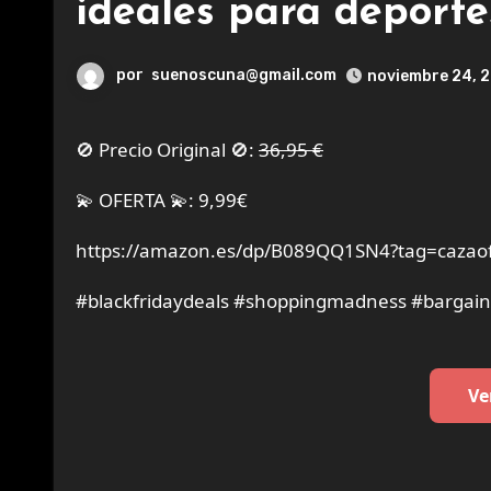
ideales para deportes
por
suenoscuna@gmail.com
noviembre 24, 
🚫 Precio Original 🚫:
36,95 €
💫 OFERTA 💫: 9,99€
https://amazon.es/dp/B089QQ1SN4?tag=cazaof
#blackfridaydeals #shoppingmadness #bargai
Ve