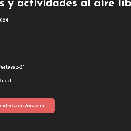
 y actividades al aire lib
2024
ertasaz-21
nhunt
r oferta en Amazon