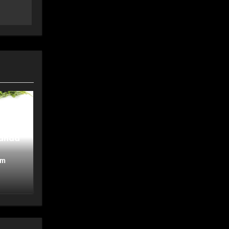
vanda
om