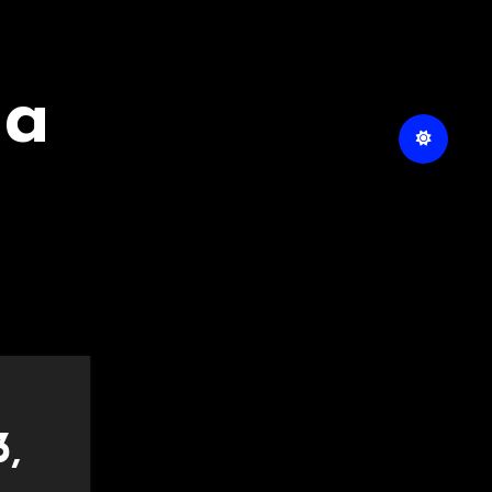
na
3,