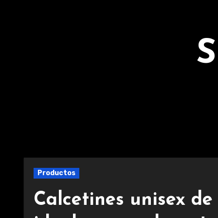
Ir
al
contenido
S
Productos
Calcetines unisex de 