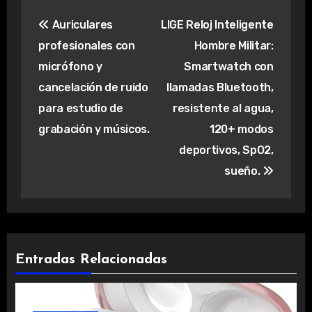
Navegación
Auriculares
LIGE Reloj Inteligente
de
profesionales con
Hombre Militar:
entradas
micrófono y
Smartwatch con
cancelación de ruido
llamadas Bluetooth,
para estudio de
resistente al agua,
grabación y músicos.
120+ modos
deportivos, SpO2,
sueño.
Entradas Relacionadas