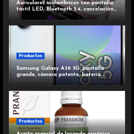
Auriculares inalámbricos con pantalla
táctil LED, Bluetooth 5.4, cancelación
de ruido, impermeables y de larga
duración.
Productos
Samsung Galaxy A36 5G: pantalla
grande, cámara potente, batería
duradera y carga rápida para una
experiencia premium.
Productos
Aceite esencial de lavanda orgánico,