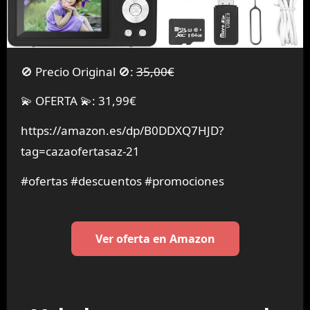
🚫 Precio Original 🚫:
35,00€
💫 OFERTA 💫: 31,99€
https://amazon.es/dp/B0DDXQ7HJD?
tag=cazaofertasaz-21
#ofertas #descuentos #promociones
Ver oferta en Amazon