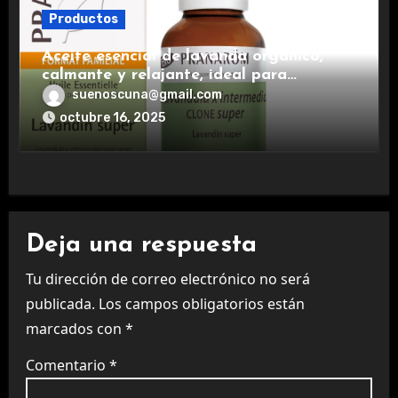
Productos
Aceite esencial de lavanda orgánico,
calmante y relajante, ideal para
aromaterapia.
suenoscuna@gmail.com
octubre 16, 2025
Deja una respuesta
Tu dirección de correo electrónico no será
publicada.
Los campos obligatorios están
marcados con
*
Comentario
*