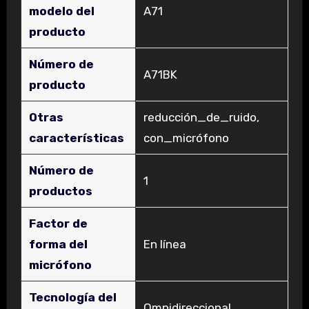
modelo del
‎A71
producto
Número de
‎A71BK
producto
Otras
‎reducción_de_ruido,
características
con_micrófono
Número de
‎1
productos
Factor de
forma del
‎En línea
micrófono
Tecnología del
‎Omnidireccional