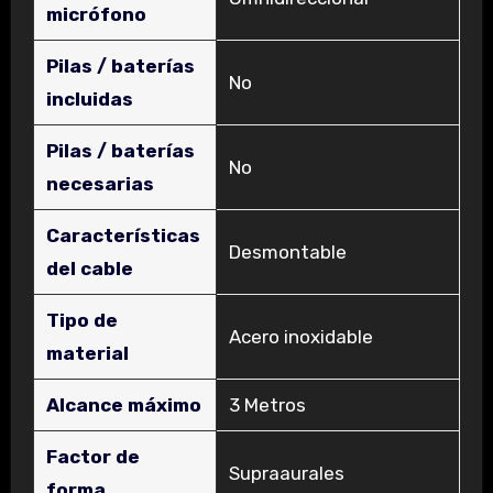
micrófono
Pilas / baterías
‎No
incluidas
Pilas / baterías
‎No
necesarias
Características
‎Desmontable
del cable
Tipo de
‎Acero inoxidable
material
Alcance máximo
‎3 Metros
Factor de
‎Supraaurales
forma