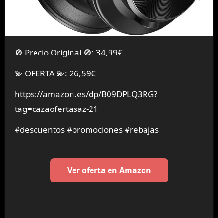
🚫 Precio Original 🚫:
34,99€
💫 OFERTA 💫: 26,59€
https://amazon.es/dp/B09DPLQ3RG?
tag=cazaofertasaz-21
#descuentos #promociones #rebajas
Ver oferta en Amazon