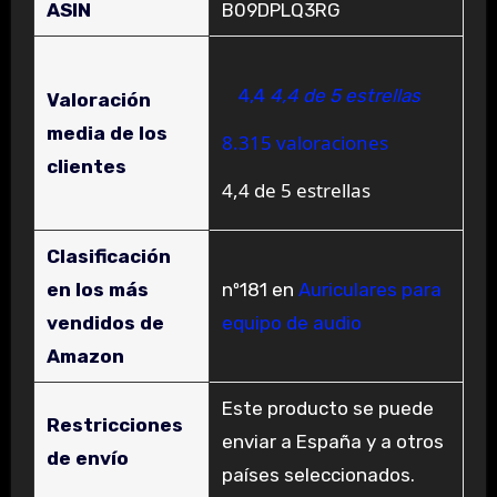
ASIN
B09DPLQ3RG
4,4
4,4 de 5 estrellas
Valoración
media de los
8.315 valoraciones
clientes
4,4 de 5 estrellas
Clasificación
en los más
nº181 en
Auriculares para
vendidos de
equipo de audio
Amazon
Este producto se puede
Restricciones
enviar a España y a otros
de envío
países seleccionados.