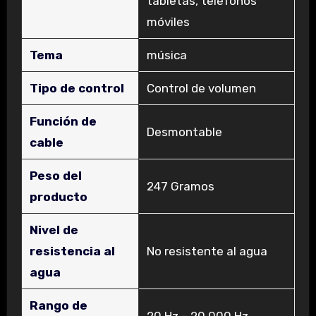
tabletas, teléfonos
móviles
Tema
‎música
Tipo de control
‎Control de volumen
Función de
‎Desmontable
cable
Peso del
‎247 Gramos
producto
Nivel de
resistencia al
‎No resistente al agua
agua
Rango de
‎20 Hz – 20.000 Hz