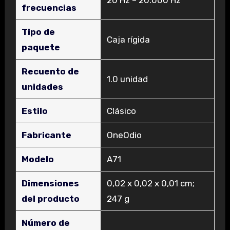
frecuencias
Tipo de
‎Caja rígida
paquete
Recuento de
‎1.0 unidad
unidades
Estilo
‎Clásico
Fabricante
‎OneOdio
Modelo
‎A71
Dimensiones
‎0,02 x 0,02 x 0,01 cm;
del producto
247 g
Número de