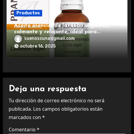
Productos
Aceite esencial de lavanda orgánico,
calmante y relajante, ideal para
aromaterapia.
suenoscuna@gmail.com
octubre 16, 2025
Deja una respuesta
Tu dirección de correo electrónico no será
publicada.
Los campos obligatorios están
marcados con
*
Comentario
*