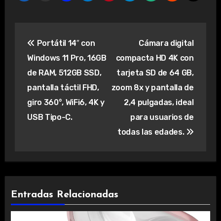
Navegación
Portátil 14″ con
Cámara digital
de
Windows 11 Pro, 16GB
compacta HD 4K con
entradas
de RAM, 512GB SSD,
tarjeta SD de 64 GB,
pantalla táctil FHD,
zoom 8x y pantalla de
giro 360°, WiFi6, 4K y
2,4 pulgadas, ideal
USB Tipo-C.
para usuarios de
todas las edades.
Entradas Relacionadas