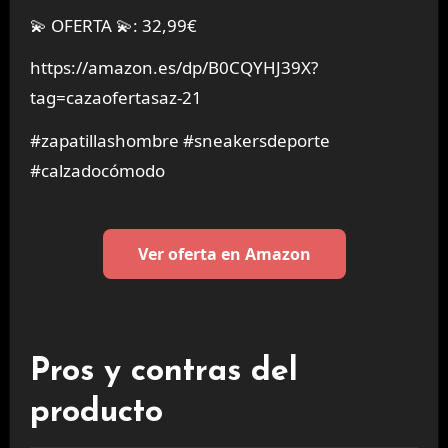
💫 OFERTA 💫: 32,99€
https://amazon.es/dp/B0CQYHJ39X?
tag=cazaofertasaz-21
#zapatillashombre #sneakersdeporte
#calzadocómodo
Ver oferta en Amazon
Pros y contras del
producto