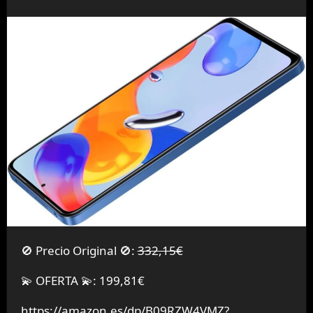
🚫 Precio Original 🚫:
332,15€
💫 OFERTA 💫: 199,81€
https://amazon.es/dp/B09RZW4VMZ?