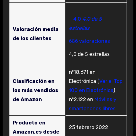
4,0
4,0 de 5
estrellas
Valoración media
de los clientes
686 valoraciones
4,0 de 5 estrellas
nº18.671 en
Clasificación en
Electrónica (
Ver el Top
los más vendidos
100 en Electrónica
)
de Amazon
nº2.122 en
Móviles y
smartphones libres
Producto en
25 febrero 2022
Amazon.es desde