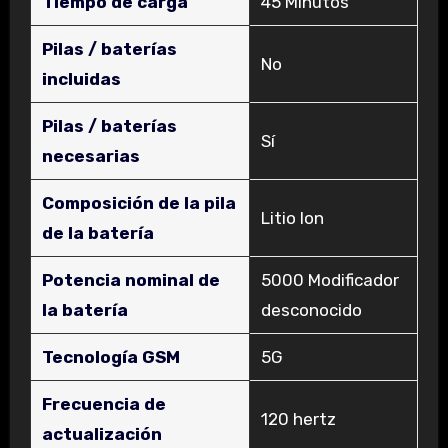
Tiempo de carga
‎45 Minutos
Pilas / baterías
‎No
incluidas
Pilas / baterías
‎Sí
necesarias
Composición de la pila
‎Litio Ion
de la batería
Potencia nominal de
‎5000 Modificador
la batería
desconocido
Tecnología GSM
‎5G
Frecuencia de
‎120 hertz
actualización