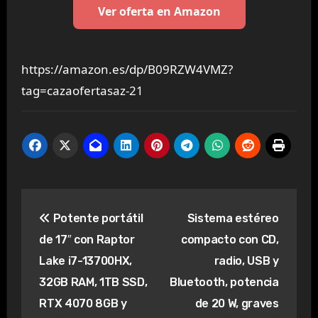
Ver oferta en Amazon
https://amazon.es/dp/B09RZW4VMZ?
tag=cazaofertasaz-21
Navegación
Potente portátil
Sistema estéreo
de
de 17″ con Raptor
compacto con CD,
entradas
Lake i7-13700HX,
radio, USB y
32GB RAM, 1TB SSD,
Bluetooth, potencia
RTX 4070 8GB y
de 20 W, graves