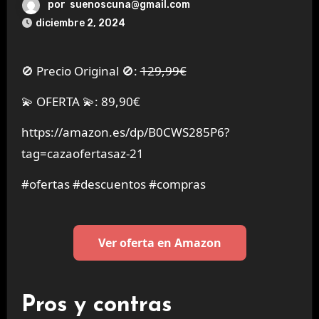
por
suenoscuna@gmail.com
diciembre 2, 2024
🚫 Precio Original 🚫:
129,99€
💫 OFERTA 💫: 89,90€
https://amazon.es/dp/B0CWS285P6?
tag=cazaofertasaz-21
#ofertas #descuentos #compras
Ver oferta en Amazon
Pros y contras