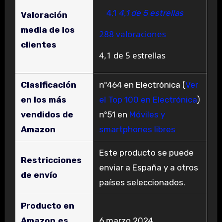
4,1
4,1 de 5 estrellas
Valoración
media de los
288 valoraciones
clientes
4,1 de 5 estrellas
Clasificación
nº464 en Electrónica (
Ver
en los más
el Top 100 en Electrónica
)
vendidos de
nº51 en
Móviles y
Amazon
smartphones libres
Este producto se puede
Restricciones
enviar a España y a otros
de envío
países seleccionados.
Producto en
Amazon.es
6 marzo 2024