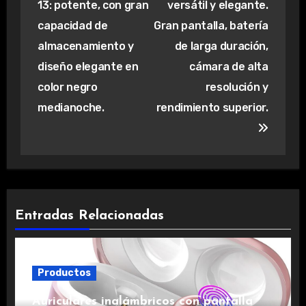
13: potente, con gran
versátil y elegante.
entradas
capacidad de
Gran pantalla, batería
almacenamiento y
de larga duración,
diseño elegante en
cámara de alta
color negro
resolución y
medianoche.
rendimiento superior.
Entradas Relacionadas
Productos
Auriculares inalámbricos con pantalla